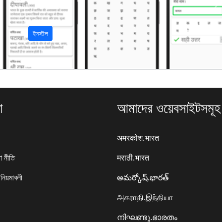
अ
ইনস্টল
া
আমাদের ওয়েবসাইটসমূহ
अमरकोश.भारत
া নীতি
मराठी.भारत
 নিয়মাবলী
అమర్కోష్.భారత్
அகராதி.இந்தியா
നിഘണ്ടു.ഭാരതം