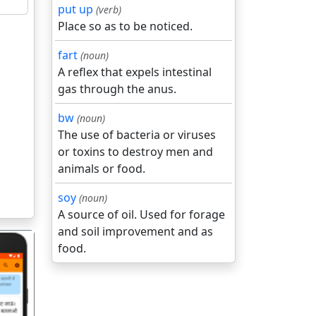
put up
(verb)
Place so as to be noticed.
fart
(noun)
A reflex that expels intestinal
gas through the anus.
bw
(noun)
The use of bacteria or viruses
or toxins to destroy men and
animals or food.
soy
(noun)
A source of oil. Used for forage
and soil improvement and as
food.