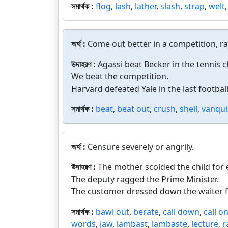
সমার্থক :
flog
,
lash
,
lather
,
slash
,
strap
,
welt
অর্থ :
Come out better in a competition, rac
উদাহরণ :
Agassi beat Becker in the tennis
We beat the competition.
Harvard defeated Yale in the last footbal
সমার্থক :
beat
,
beat out
,
crush
,
shell
,
vanqui
অর্থ :
Censure severely or angrily.
উদাহরণ :
The mother scolded the child for e
The deputy ragged the Prime Minister.
The customer dressed down the waiter f
সমার্থক :
bawl out
,
berate
,
call down
,
call o
words
,
jaw
,
lambast
,
lambaste
,
lecture
,
r