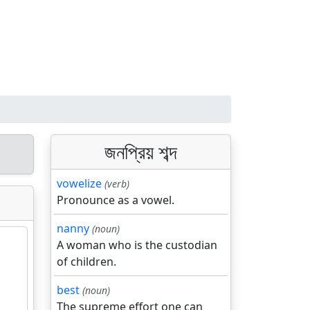
জনপ্রিয় শব্দ
vowelize
(verb)
Pronounce as a vowel.
nanny
(noun)
A woman who is the custodian
of children.
best
(noun)
The supreme effort one can