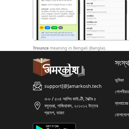
पिछला
Trounce
meaning in Bengali (Bangla).
সংস্থ
ভূমিকা
support[@]amarkosh.tech
গোপনীয়ত
এ-৮ / ৫০৪ আলিব কাউণ্টী, সৈক্টর ৫
ব্যবহারের
বসুন্ধরা, গাজিয়াবাদ, ২০১০১২ উত্তর
প্রদেশ, ভারত
যোগাযোগ