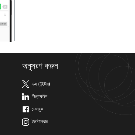
गला
অনুসরণ করুন
এক্স (টুইটার)
লিঙ্কডইন
ফেসবুক
ইনস্টাগ্রাম