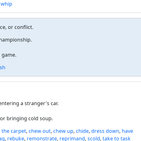
,
whip
e, or conflict.
 championship.
l game.
sh
ntering a stranger's car.
or bringing cold soup.
n the carpet
,
chew out
,
chew up
,
chide
,
dress down
,
have
ag
,
rebuke
,
remonstrate
,
reprimand
,
scold
,
take to task