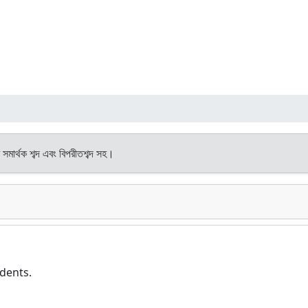
 সমার্থক শব্দ এবং বিপরীতশব্দ সহ।
dents.