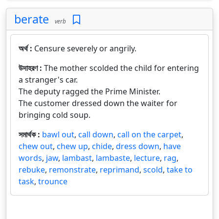
berate
verb
অর্থ :
Censure severely or angrily.
উদাহরণ :
The mother scolded the child for entering
a stranger's car.
The deputy ragged the Prime Minister.
The customer dressed down the waiter for
bringing cold soup.
সমার্থক :
bawl out
,
call down
,
call on the carpet
,
chew out
,
chew up
,
chide
,
dress down
,
have
words
,
jaw
,
lambast
,
lambaste
,
lecture
,
rag
,
rebuke
,
remonstrate
,
reprimand
,
scold
,
take to
task
,
trounce