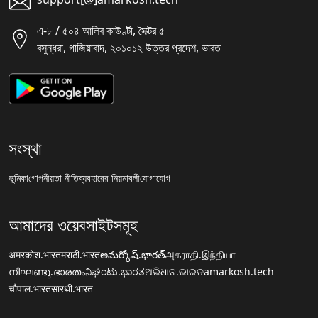
এ-৮ / ৫০৪ আলিব কাউণ্টী, সৈক্টর ৫
বসুন্ধরা, গাজিয়াবাদ, ২০১০১২ উত্তর প্রদেশ, ভারত
সংস্থা
ভূমিকা
গোপনীয়তা নীতি
ব্যবহারের নিয়মাবলী
যোগাযোগ
আমাদের ওয়েবসাইটসমূহ
अमरकोश.भारत
मराठी.भारत
అమర్కోష్.భారత్
அகராதி.இந்தியா
നിഘണ്ടു.ഭാരതം
ನಿಘಂಟು.ಭಾರತ
ଅଭିଧାନ.ଭାରତ
amarkosh.tech
चौपाल.भारत
सारथी.भारत