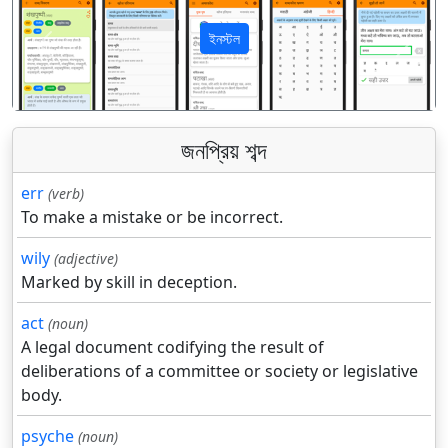
ইনস্টল
पिछला
अगला
জনপ্রিয় শব্দ
err
(verb)
To make a mistake or be incorrect.
wily
(adjective)
Marked by skill in deception.
act
(noun)
A legal document codifying the result of
deliberations of a committee or society or legislative
body.
psyche
(noun)