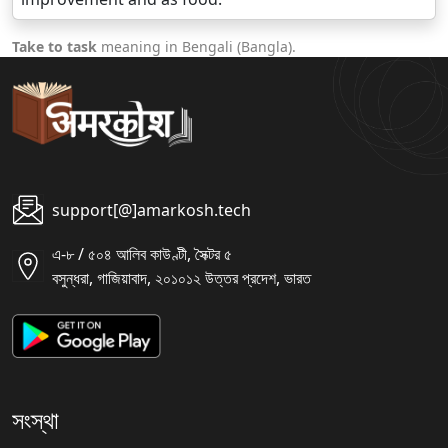
Take to task
meaning in Bengali (Bangla).
support[@]amarkosh.tech
এ-৮ / ৫০৪ আলিব কাউণ্টী, সৈক্টর ৫
বসুন্ধরা, গাজিয়াবাদ, ২০১০১২ উত্তর প্রদেশ, ভারত
সংস্থা