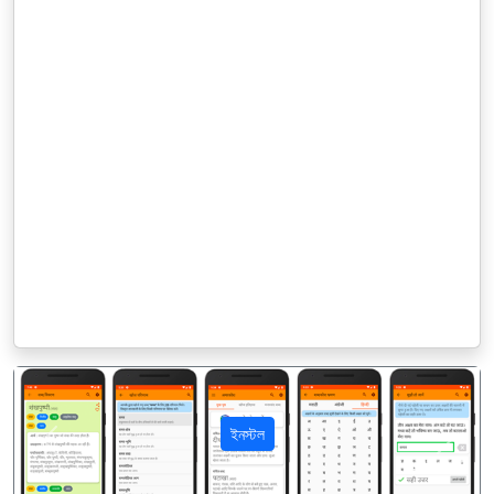
ইনস্টল
पिछला
अगला