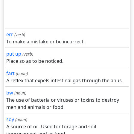
err
(verb)
To make a mistake or be incorrect.
put up
(verb)
Place so as to be noticed.
fart
(noun)
A reflex that expels intestinal gas through the anus.
bw
(noun)
The use of bacteria or viruses or toxins to destroy
men and animals or food.
soy
(noun)
A source of oil. Used for forage and soil
improvement and as food.