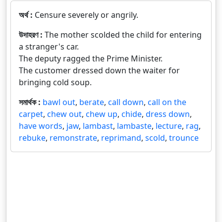
অর্থ :
Censure severely or angrily.
উদাহরণ :
The mother scolded the child for entering
a stranger's car.
The deputy ragged the Prime Minister.
The customer dressed down the waiter for
bringing cold soup.
সমার্থক :
bawl out
,
berate
,
call down
,
call on the
carpet
,
chew out
,
chew up
,
chide
,
dress down
,
have words
,
jaw
,
lambast
,
lambaste
,
lecture
,
rag
,
rebuke
,
remonstrate
,
reprimand
,
scold
,
trounce