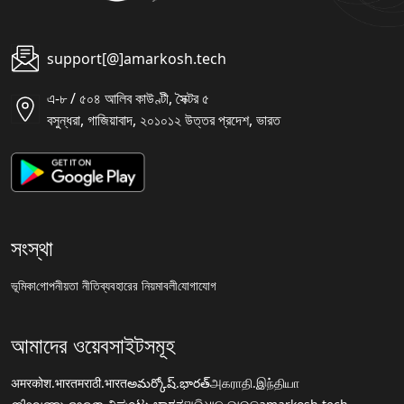
support[@]amarkosh.tech
এ-৮ / ৫০৪ আলিব কাউণ্টী, সৈক্টর ৫
বসুন্ধরা, গাজিয়াবাদ, ২০১০১২ উত্তর প্রদেশ, ভারত
সংস্থা
ভূমিকা
গোপনীয়তা নীতি
ব্যবহারের নিয়মাবলী
যোগাযোগ
আমাদের ওয়েবসাইটসমূহ
अमरकोश.भारत
मराठी.भारत
అమర్కోష్.భారత్
அகராதி.இந்தியா