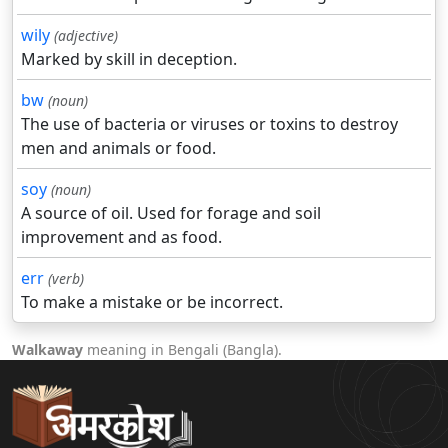
wily
(adjective)
Marked by skill in deception.
bw
(noun)
The use of bacteria or viruses or toxins to destroy
men and animals or food.
soy
(noun)
A source of oil. Used for forage and soil
improvement and as food.
err
(verb)
To make a mistake or be incorrect.
Walkaway
meaning in Bengali (Bangla).