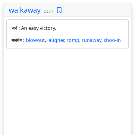
walkaway
noun
অর্থ :
An easy victory.
সমার্থক :
blowout
,
laugher
,
romp
,
runaway
,
shoo-in