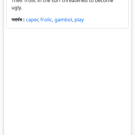
Their frolic in the surf threatened to become
ugly.
সমার্থক :
caper
,
frolic
,
gambol
,
play