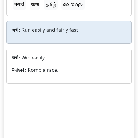
मराठी
বাংলা
தமிழ்
മലയാളം
অর্থ :
Run easily and fairly fast.
অর্থ :
Win easily.
উদাহরণ :
Romp a race.