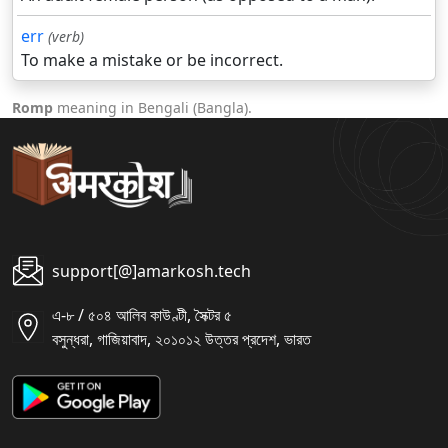
err
(verb)
To make a mistake or be incorrect.
Romp
meaning in Bengali (Bangla).
support[@]amarkosh.tech
এ-৮ / ৫০৪ আলিব কাউণ্টী, সৈক্টর ৫
বসুন্ধরা, গাজিয়াবাদ, ২০১০১২ উত্তর প্রদেশ, ভারত