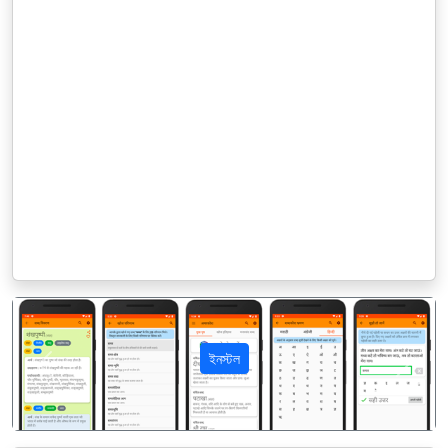
ইনস্টল
पिछला
अगला