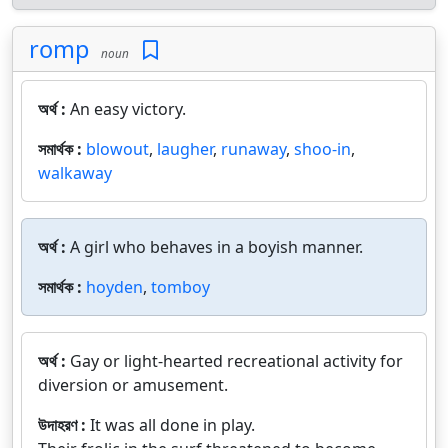
romp
noun
অর্থ :
An easy victory.
সমার্থক :
blowout
,
laugher
,
runaway
,
shoo-in
,
walkaway
অর্থ :
A girl who behaves in a boyish manner.
সমার্থক :
hoyden
,
tomboy
অর্থ :
Gay or light-hearted recreational activity for
diversion or amusement.
উদাহরণ :
It was all done in play.