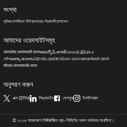
সংস্থা
ভূমিকা
গোপনীয়তা নীতি
ব্যবহারের নিয়মাবলী
যোগাযোগ
আমাদের ওয়েবসাইটসমূহ
अमरकोश.भारत
मराठी.भारत
అమర్కోష్.భారత్
அகராதி.இந்தியா
നിഘണ്ടു.ഭാരതം
ನಿಘಂಟು.ಭಾರತ
ଅଭିଧାନ.ଭାରତ
amarkosh.tech
चौपाल.भारत
सारथी.भारत
অনুসরণ করুন
এক্স (টুইটার)
লিঙ্কডইন
ফেসবুক
ইনস্টাগ্রাম
© ২০২৬ অমৰকোশ লিঙ্গ্ৱিস্টিক্স প্রা॰ লিমিটেড সকল অধিকার সংরক্ষিত।