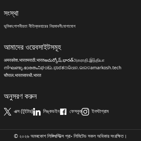
সংস্থা
ভূমিকা
গোপনীয়তা নীতি
ব্যবহারের নিয়মাবলী
যোগাযোগ
আমাদের ওয়েবসাইটসমূহ
अमरकोश.भारत
मराठी.भारत
అమర్కోష్.భారత్
அகராதி.இந்தியா
നിഘണ്ടു.ഭാരതം
ನಿಘಂಟು.ಭಾರತ
ଅଭିଧାନ.ଭାରତ
amarkosh.tech
चौपाल.भारत
सारथी.भारत
অনুসরণ করুন
এক্স (টুইটার)
লিঙ্কডইন
ফেসবুক
ইনস্টাগ্রাম
© ২০২৬ অমৰকোশ লিঙ্গ্ৱিস্টিক্স প্রা॰ লিমিটেড সকল অধিকার সংরক্ষিত।