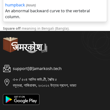
humpback
(noun)
An abnormal backward curve to the vertebral
column.
Square off
meaning in Bengali (Bangla).
support[@]amarkosh.tech
এ-৮ / ৫০৪ আলিব কাউণ্টী, সৈক্টর ৫
বসুন্ধরা, গাজিয়াবাদ, ২০১০১২ উত্তর প্রদেশ, ভারত