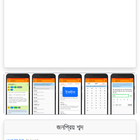
ইনস্টল
पिछला
अगला
জনপ্রিয় শব্দ