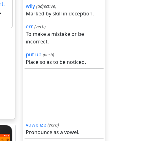
nt
,
wily
(adjective)
,
Marked by skill in deception.
err
(verb)
To make a mistake or be
incorrect.
put up
(verb)
Place so as to be noticed.
vowelize
(verb)
Pronounce as a vowel.