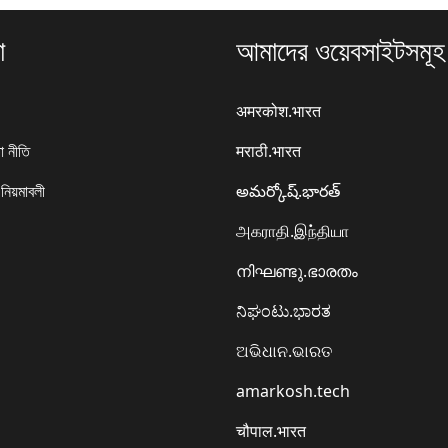
া
আমাদের ওয়েবসাইটসমূহ
अमरकोश.भारत
া নীতি
मराठी.भारत
 নিয়মাবলী
అమర్కోష్.భారత్
அகராதி.இந்தியா
നിഘണ്ടു.ഭാരതം
ನಿಘಂಟು.ಭಾರತ
ଅଭିଧାନ.ଭାରତ
amarkosh.tech
चौपाल.भारत