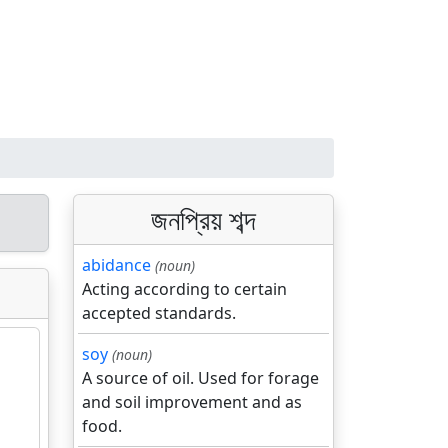
জনপ্রিয় শব্দ
abidance
(noun)
Acting according to certain
accepted standards.
soy
(noun)
A source of oil. Used for forage
and soil improvement and as
food.