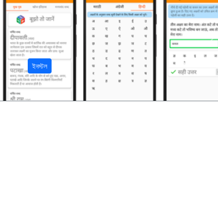
अ
ইনস্টল