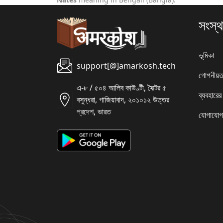
সংস্থ
ভূমিকা
support[@]amarkosh.tech
গোপনীয়ত
এ-৮ / ৫০৪ আলিব কাউণ্টী, সৈক্টর ৫
ব্যবহারের
বসুন্ধরা, গাজিয়াবাদ, ২০১০১২ উত্তর
প্রদেশ, ভারত
যোগাযোগ