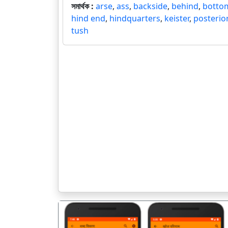
সমার্থক :
arse
,
ass
,
backside
,
behind
,
botto
hind end
,
hindquarters
,
keister
,
posterior
tush