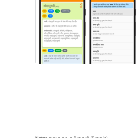
पिछला
Nates
meaning in Bengali (Bangla).