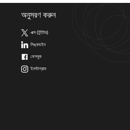
অনুসরণ করুন
এক্স (টুইটার)
লিঙ্কডইন
ফেসবুক
ইনস্টাগ্রাম