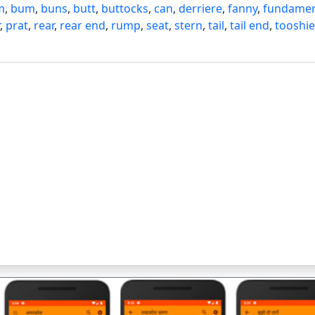
m
,
bum
,
buns
,
butt
,
buttocks
,
can
,
derriere
,
fanny
,
fundame
,
prat
,
rear
,
rear end
,
rump
,
seat
,
stern
,
tail
,
tail end
,
tooshie