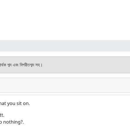
র্থক শব্দ এবং বিপরীতশব্দ সহ।
at you sit on.
t.
o nothing?.