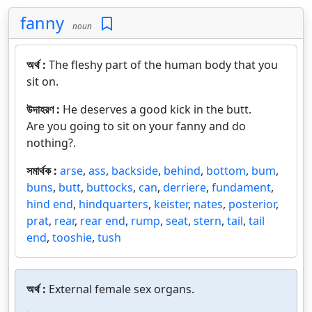
fanny
noun
অর্থ :
The fleshy part of the human body that you
sit on.
উদাহরণ :
He deserves a good kick in the butt.
Are you going to sit on your fanny and do
nothing?.
সমার্থক :
arse
,
ass
,
backside
,
behind
,
bottom
,
bum
,
buns
,
butt
,
buttocks
,
can
,
derriere
,
fundament
,
hind end
,
hindquarters
,
keister
,
nates
,
posterior
,
prat
,
rear
,
rear end
,
rump
,
seat
,
stern
,
tail
,
tail
end
,
tooshie
,
tush
অর্থ :
External female sex organs.