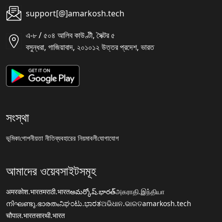
support[@]amarkosh.tech
এ-৮ / ৫০৪ আলিব কাউণ্টী, সৈক্টর ৫
বসুন্ধরা, গাজিয়াবাদ, ২০১০১২ উত্তর প্রদেশ, ভারত
সংস্থা
ভূমিকা
গোপনীয়তা নীতি
ব্যবহারের নিয়মাবলী
যোগাযোগ
আমাদের ওয়েবসাইটসমূহ
अमरकोश.भारत
मराठी.भारत
అమర్కోష్.భారత్
அகராதி.இந்தியா
നിഘണ്ടു.ഭാരതം
ನಿಘಂಟು.ಭಾರತ
ଅଭିଧାନ.ଭାରତ
amarkosh.tech
चौपाल.भारत
सारथी.भारत