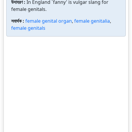
উদাহরণ :
In England `fanny' is vulgar slang for
female genitals.
সমার্থক :
female genital organ
,
female genitalia
,
female genitals