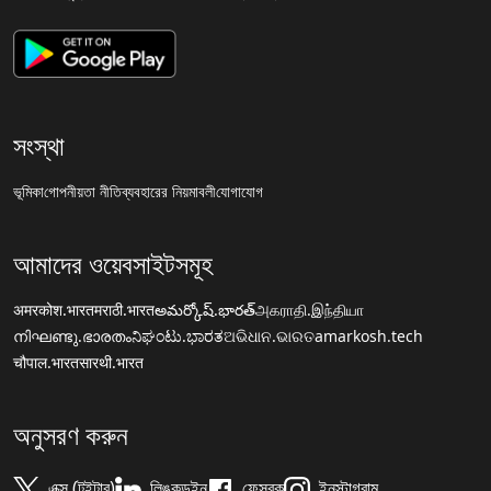
সংস্থা
ভূমিকা
গোপনীয়তা নীতি
ব্যবহারের নিয়মাবলী
যোগাযোগ
আমাদের ওয়েবসাইটসমূহ
अमरकोश.भारत
मराठी.भारत
అమర్కోష్.భారత్
அகராதி.இந்தியா
നിഘണ്ടു.ഭാരതം
ನಿಘಂಟು.ಭಾರತ
ଅଭିଧାନ.ଭାରତ
amarkosh.tech
चौपाल.भारत
सारथी.भारत
অনুসরণ করুন
এক্স (টুইটার)
লিঙ্কডইন
ফেসবুক
ইনস্টাগ্রাম