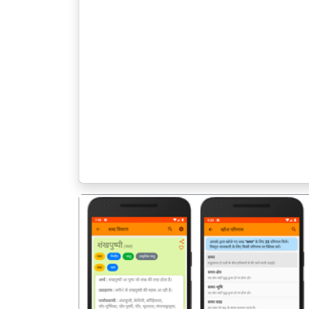
पिछला