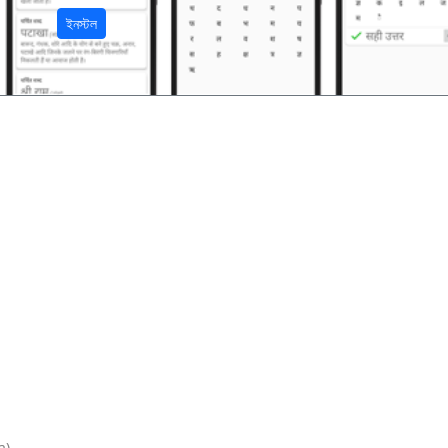
ইনস্টল
).