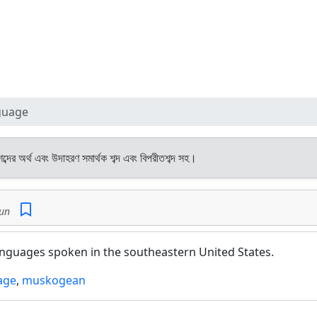
guage
ব্দের অর্থ এবং উদাহরণ সমার্থক শব্দ এবং বিপরীতশব্দ সহ।
un
anguages spoken in the southeastern United States.
age
,
muskogean