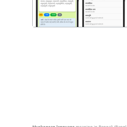
Muskogean language
meaning in Bengali (Bangla