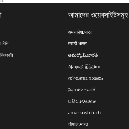
া
আমাদের ওয়েবসাইটসমূহ
अमरकोश.भारत
া নীতি
मराठी.भारत
 নিয়মাবলী
అమర్కోష్.భారత్
அகராதி.இந்தியா
നിഘണ്ടു.ഭാരതം
ನಿಘಂಟು.ಭಾರತ
ଅଭିଧାନ.ଭାରତ
amarkosh.tech
चौपाल.भारत