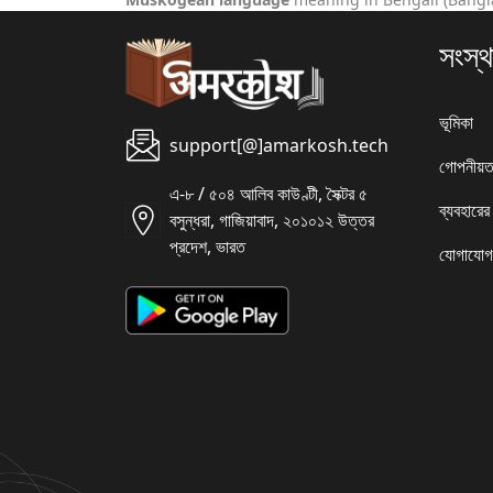
সংস্থ
ভূমিকা
support[@]amarkosh.tech
গোপনীয়ত
এ-৮ / ৫০৪ আলিব কাউণ্টী, সৈক্টর ৫
ব্যবহারের
বসুন্ধরা, গাজিয়াবাদ, ২০১০১২ উত্তর
প্রদেশ, ভারত
যোগাযোগ