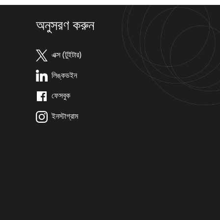
অনুসরণ করুন
এক্স (টুইটার)
লিঙ্কডইন
ফেসবুক
ইনস্টাগ্রাম