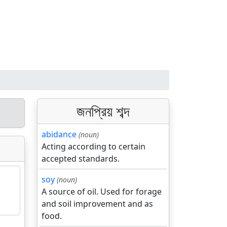
জনপ্রিয় শব্দ
abidance
(noun)
Acting according to certain
accepted standards.
soy
(noun)
A source of oil. Used for forage
and soil improvement and as
food.