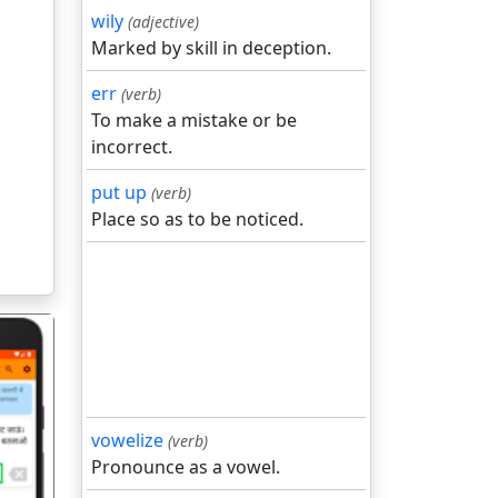
wily
(adjective)
Marked by skill in deception.
err
(verb)
To make a mistake or be
incorrect.
put up
(verb)
Place so as to be noticed.
vowelize
(verb)
Pronounce as a vowel.
गला