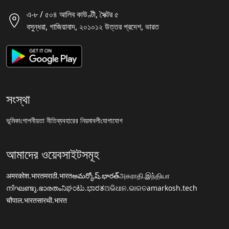
এ-৮ / ৫০৪ আলিব কাউণ্টী, সৈক্টর ৫
বসুন্ধরা, গাজিয়াবাদ, ২০১০১২ উত্তর প্রদেশ, ভারত
সংস্থা
ভূমিকা
গোপনীয়তা নীতি
ব্যবহারের নিয়মাবলী
যোগাযোগ
আমাদের ওয়েবসাইটসমূহ
अमरकोश.भारत
मराठी.भारत
అమర్కోష్.భారత్
அகராதி.இந்தியா
നിഘണ്ടു.ഭാരതം
ನಿಘಂಟು.ಭಾರತ
ଅଭିଧାନ.ଭାରତ
amarkosh.tech
चौपाल.भारत
सारथी.भारत