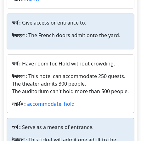
অর্থ :
Give access or entrance to.
উদাহরণ :
The French doors admit onto the yard.
অর্থ :
Have room for. Hold without crowding.
উদাহরণ :
This hotel can accommodate 250 guests.
The theater admits 300 people.
The auditorium can't hold more than 500 people.
সমার্থক :
accommodate
,
hold
অর্থ :
Serve as a means of entrance.
উদাহরণ :
This ticket will admit one adult to the