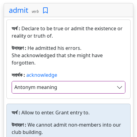
admit
verb
অর্থ :
Declare to be true or admit the existence or
reality or truth of.
উদাহরণ :
He admitted his errors.
She acknowledged that she might have
forgotten.
সমার্থক :
acknowledge
Antonym meaning
অর্থ :
Allow to enter. Grant entry to.
উদাহরণ :
We cannot admit non-members into our
club building.