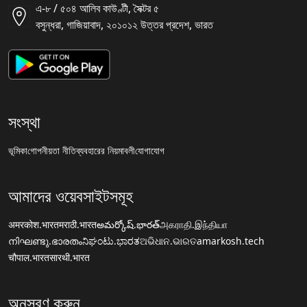
এ-৮ / ৫০৪ আলিব কাউণ্টী, সৈক্টর ৫
বসুন্ধরা, গাজিয়াবাদ, ২০১০১২ উত্তর প্রদেশ, ভারত
সংস্থা
ভূমিকা
গোপনীয়তা নীতি
ব্যবহারের নিয়মাবলী
যোগাযোগ
আমাদের ওয়েবসাইটসমূহ
अमरकोश.भारत
मराठी.भारत
అమర్కోష్.భారత్
அகராதி.இந்தியா
നിഘണ്ടു.ഭാരതം
ನಿಘಂಟು.ಭಾರತ
ଅଭିଧାନ.ଭାରତ
amarkosh.tech
चौपाल.भारत
सारथी.भारत
অনুসরণ করুন