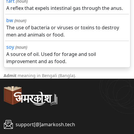
fart
(noun)
A reflex that expels intestinal gas through the anus.
bw
(noun)
The use of bacteria or viruses or toxins to destroy
men and animals or food.
soy
(noun)
A source of oil. Used for forage and soil
improvement and as food.
Admit
meaning in Bengali (Bangla).
support[@]amarkosh.tech