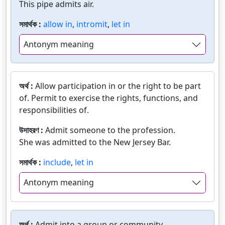
This pipe admits air.
সমার্থক :
allow in
,
intromit
,
let in
Antonym meaning
অর্থ :
Allow participation in or the right to be part
of. Permit to exercise the rights, functions, and
responsibilities of.
উদাহরণ :
Admit someone to the profession.
She was admitted to the New Jersey Bar.
সমার্থক :
include
,
let in
Antonym meaning
অর্থ :
Admit into a group or community.