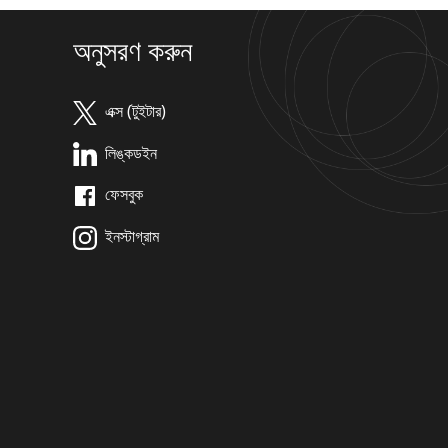
অনুসরণ করুন
এক্স (টুইটার)
লিঙ্কডইন
ফেসবুক
ইনস্টাগ্রাম