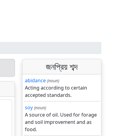
জনপ্রিয় শব্দ
abidance
(noun)
Acting according to certain
accepted standards.
soy
(noun)
A source of oil. Used for forage
and soil improvement and as
food.