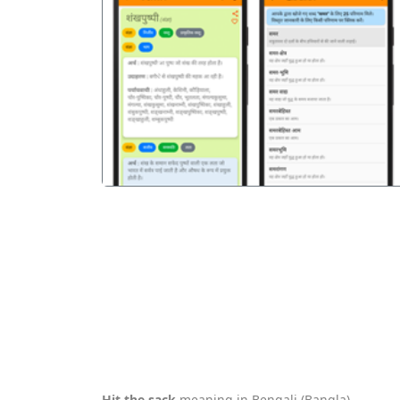
पिछला
Hit the sack
meaning in Bengali (Bangla).