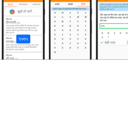
अ
ইনস্টল