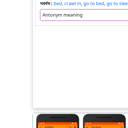
সমার্থক :
bed
,
crawl in
,
go to bed
,
go to sle
Antonym meaning