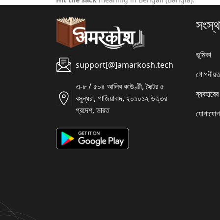
সংস্থ
ভূমিকা
support[@]amarkosh.tech
গোপনীয়ত
এ-৮ / ৫০৪ আলিব কাউণ্টী, সৈক্টর ৫
ব্যবহারের
বসুন্ধরা, গাজিয়াবাদ, ২০১০১২ উত্তর
প্রদেশ, ভারত
যোগাযোগ