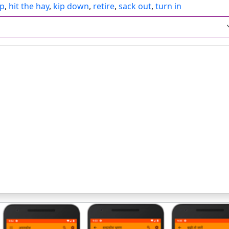
ep
,
hit the hay
,
kip down
,
retire
,
sack out
,
turn in