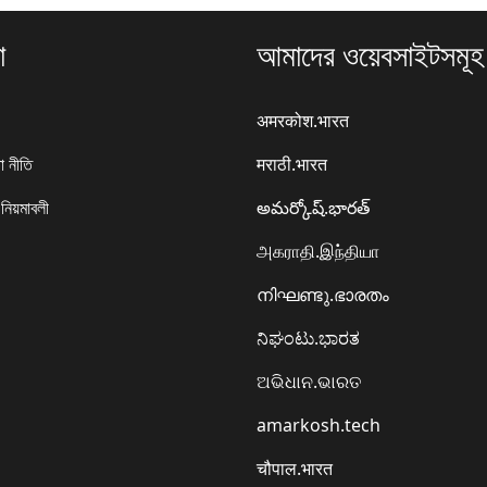
া
আমাদের ওয়েবসাইটসমূহ
अमरकोश.भारत
া নীতি
मराठी.भारत
 নিয়মাবলী
అమర్కోష్.భారత్
அகராதி.இந்தியா
നിഘണ്ടു.ഭാരതം
ನಿಘಂಟು.ಭಾರತ
ଅଭିଧାନ.ଭାରତ
amarkosh.tech
चौपाल.भारत