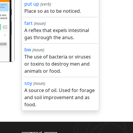
put up
(verb)
Place so as to be noticed.
fart
(noun)
गला
A reflex that expels intestinal
gas through the anus.
bw
(noun)
The use of bacteria or viruses
or toxins to destroy men and
animals or food.
soy
(noun)
A source of oil. Used for forage
and soil improvement and as
food.