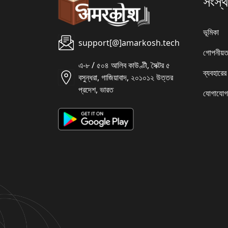
সংস্থ
ভূমিকা
support[@]amarkosh.tech
গোপনীয়ত
এ-৮ / ৫০৪ আলিব কাউণ্টী, সৈক্টর ৫
ব্যবহারের
বসুন্ধরা, গাজিয়াবাদ, ২০১০১২ উত্তর
প্রদেশ, ভারত
যোগাযোগ