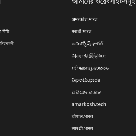
া
আমাদের ওয়েবসাইটসমূহ
अमरकोश.भारत
া নীতি
मराठी.भारत
 নিয়মাবলী
అమర్కోష్.భారత్
அகராதி.இந்தியா
നിഘണ്ടു.ഭാരതം
ನಿಘಂಟು.ಭಾರತ
ଅଭିଧାନ.ଭାରତ
amarkosh.tech
चौपाल.भारत
सारथी.भारत