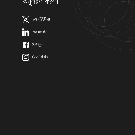
অনুসরণ করুন
এক্স (টুইটার)
লিঙ্কডইন
ফেসবুক
ইনস্টাগ্রাম