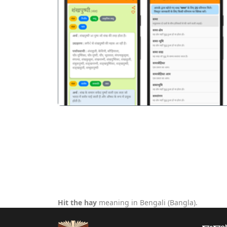
पिछला
Hit the hay
meaning in Bengali (Bangla).