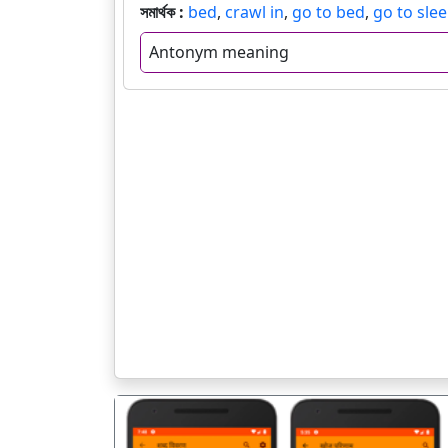
সমার্থক :
bed
,
crawl in
,
go to bed
,
go to sle
Antonym meaning