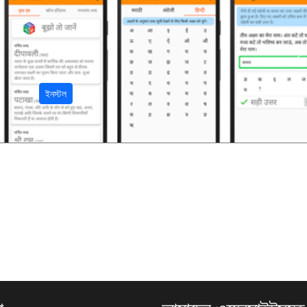
अ
ইনস্টল