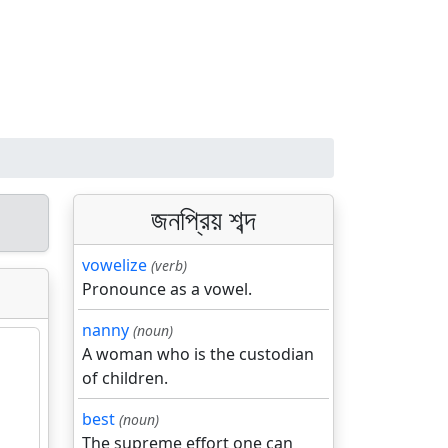
জনপ্রিয় শব্দ
vowelize
(verb)
Pronounce as a vowel.
nanny
(noun)
A woman who is the custodian
of children.
best
(noun)
The supreme effort one can