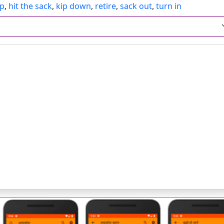
ep
,
hit the sack
,
kip down
,
retire
,
sack out
,
turn in