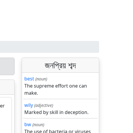
জনপ্রিয় শব্দ
best
(noun)
The supreme effort one can
make.
wily
der
(adjective)
Marked by skill in deception.
bw
(noun)
The use of bacteria or viruses