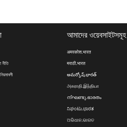
া
আমাদের ওয়েবসাইটসমূহ
अमरकोश.भारत
া নীতি
मराठी.भारत
 নিয়মাবলী
అమర్కోష్.భారత్
அகராதி.இந்தியா
നിഘണ്ടു.ഭാരതം
ನಿಘಂಟು.ಭಾರತ
ଅଭିଧାନ.ଭାରତ