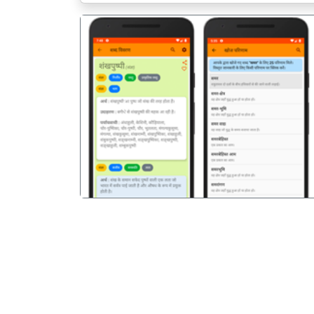
पिछला