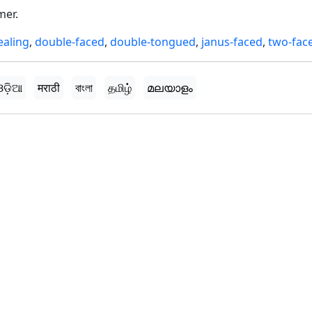
mer.
ealing
,
double-faced
,
double-tongued
,
janus-faced
,
two-fac
ଓଡ଼ିଆ
मराठी
বাংলা
தமிழ்
മലയാളം