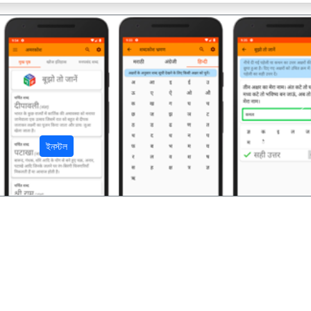
अ
ইনস্টল