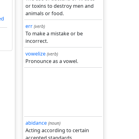
or toxins to destroy men and
animals or food.
ed
err
(verb)
To make a mistake or be
incorrect.
vowelize
(verb)
Pronounce as a vowel.
abidance
(noun)
Acting according to certain
accepted standards.