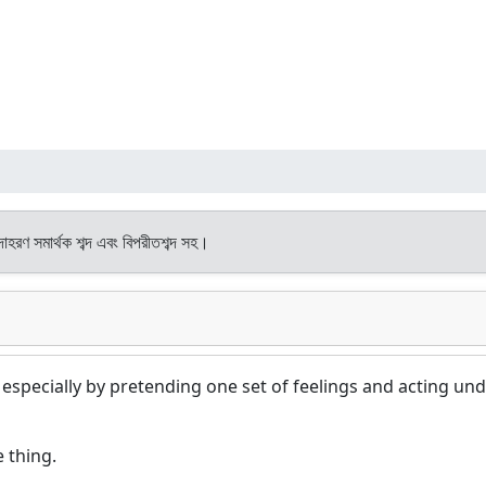
দাহরণ সমার্থক শব্দ এবং বিপরীতশব্দ সহ।
especially by pretending one set of feelings and acting un
e thing.