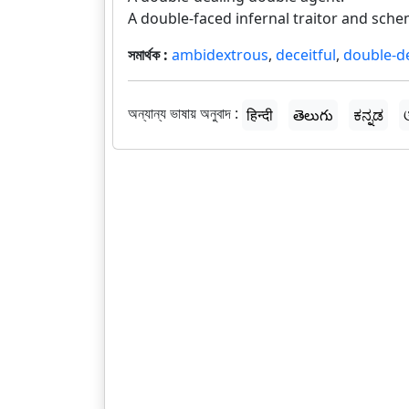
A double-faced infernal traitor and sche
সমার্থক :
ambidextrous
,
deceitful
,
double-d
অন্যান্য ভাষায় অনুবাদ :
हिन्दी
తెలుగు
ಕನ್ನಡ