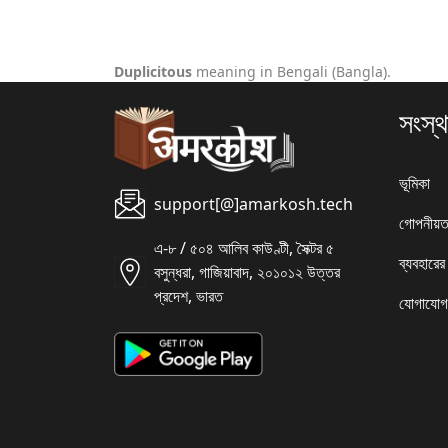
Duplicitous
meaning in Bengali (Bangla).
সংস্থ
ভূমিকা
support[@]amarkosh.tech
গোপনীয়ত
এ-৮ / ৫০৪ আলিব কাউণ্টী, সৈক্টর ৫
ব্যবহারের
বসুন্ধরা, গাজিয়াবাদ, ২০১০১২ উত্তর
প্রদেশ, ভারত
যোগাযোগ