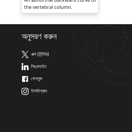
An abnormal backward curve to
the vertebral column.
অনুসরণ করুন
এক্স (টুইটার)
লিঙ্কডইন
ফেসবুক
ইনস্টাগ্রাম