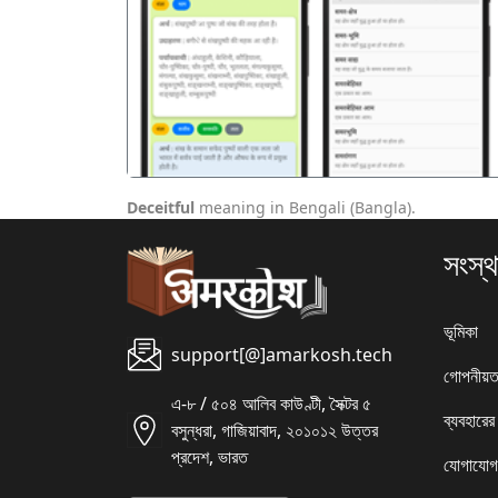
पिछला
Deceitful
meaning in Bengali (Bangla).
সংস্থ
ভূমিকা
support[@]amarkosh.tech
গোপনীয়ত
এ-৮ / ৫০৪ আলিব কাউণ্টী, সৈক্টর ৫
ব্যবহারের
বসুন্ধরা, গাজিয়াবাদ, ২০১০১২ উত্তর
প্রদেশ, ভারত
যোগাযোগ