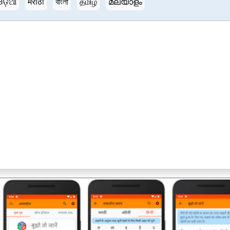
ଓଡ଼ିଆ
मराठी
বাংলা
தமிழ்
മലയാളം