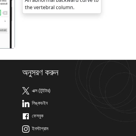
An abnormal backward curve to
the vertebral column.
गला
অনুসরণ করুন
এক্স (টুইটার)
লিঙ্কডইন
ফেসবুক
ইনস্টাগ্রাম