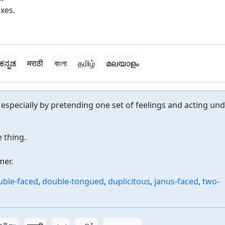
xes.
ಕನ್ನಡ
मराठी
বাংলা
தமிழ்
മലയാളം
especially by pretending one set of feelings and acting un
e thing.
mer.
uble-faced
,
double-tongued
,
duplicitous
,
janus-faced
,
two-