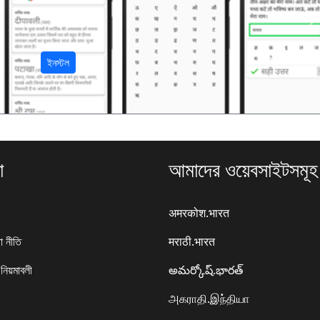
अ
ইনস্টল
া
আমাদের ওয়েবসাইটসমূহ
अमरकोश.भारत
া নীতি
मराठी.भारत
 নিয়মাবলী
అమర్కోష్.భారత్
அகராதி.இந்தியா