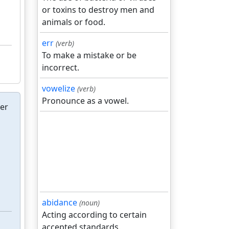
or toxins to destroy men and
animals or food.
err
(verb)
To make a mistake or be
incorrect.
vowelize
(verb)
Pronounce as a vowel.
der
abidance
(noun)
Acting according to certain
accepted standards.