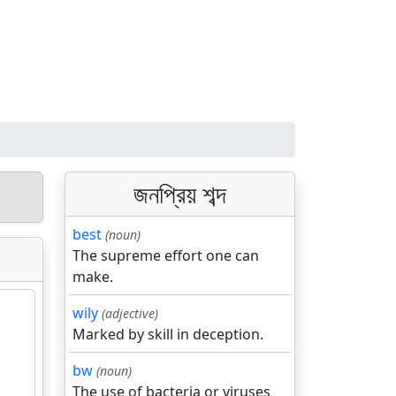
জনপ্রিয় শব্দ
best
(noun)
The supreme effort one can
make.
wily
(adjective)
Marked by skill in deception.
bw
(noun)
The use of bacteria or viruses