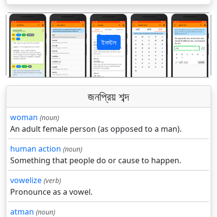
ইনস্টল
पिछला
अगला
জনপ্রিয় শব্দ
woman
(noun)
An adult female person (as opposed to a man).
human action
(noun)
Something that people do or cause to happen.
vowelize
(verb)
Pronounce as a vowel.
atman
(noun)