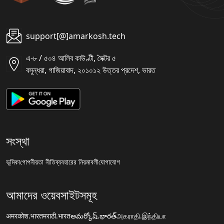
support[@]amarkosh.tech
এ-৮ / ৫০৪ আলিব কাউণ্টী, সৈক্টর ৫
বসুন্ধরা, গাজিয়াবাদ, ২০১০১২ উত্তর প্রদেশ, ভারত
সংস্থা
ভূমিকা
গোপনীয়তা নীতি
ব্যবহারের নিয়মাবলী
যোগাযোগ
আমাদের ওয়েবসাইটসমূহ
अमरकोश.भारत
मराठी.भारत
అమర్కోష్.భారత్
அகராதி.இந்தியா