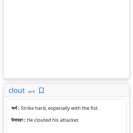
clout
verb
অর্থ :
Strike hard, especially with the fist.
উদাহরণ :
He clouted his attacker.