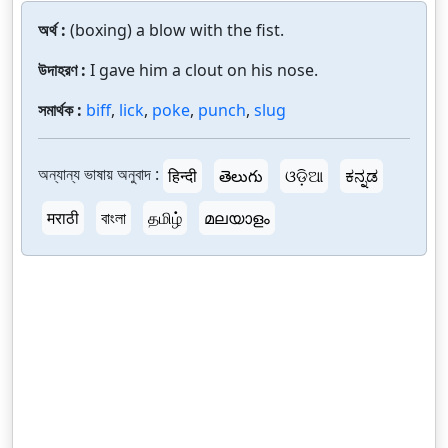
অর্থ :
(boxing) a blow with the fist.
উদাহরণ :
I gave him a clout on his nose.
সমার্থক :
biff
,
lick
,
poke
,
punch
,
slug
অন্যান্য ভাষায় অনুবাদ :
हिन्दी
తెలుగు
ଓଡ଼ିଆ
ಕನ್ನಡ
मराठी
বাংলা
தமிழ்
മലയാളം