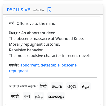
repulsive
adjective
অর্থ :
Offensive to the mind.
উদাহরণ :
An abhorrent deed.
The obscene massacre at Wounded Knee.
Morally repugnant customs.
Repulsive behavior.
The most repulsive character in recent novels.
সমার্থক :
abhorrent
,
detestable
,
obscene
,
repugnant
অন্যান্য ভাষায় অনুবাদ :
हिन्दी
తెలుగు
ଓଡ଼ିଆ
ಕನ್ನಡ
मराठी
বাংলা
தமிழ்
മലയാളം