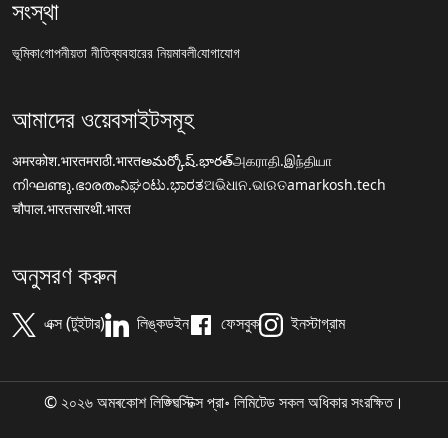
সংস্থা
ভূমিকা
গোপনীয়তা নীতি
ব্যবহারের নিয়মাবলী
যোগাযোগ
আমাদের ওয়েবসাইটসমূহ
अमरकोश.भारत
मराठी.भारत
అమర్కోష్.భారత్
அகராதி.இந்தியா
നിഘണ്ടു.ഭാരതം
ನಿಘಂಟು.ಭಾರತ
ଅଭିଧାନ.ଭାରତ
amarkosh.tech
चौपाल.भारत
सारथी.भारत
অনুসরণ করুন
এক্স (টুইটার)
লিঙ্কডইন
ফেসবুক
ইনস্টাগ্রাম
© ২০২৬ অমৰকোশ লিঙ্গ্ৱিস্টিক্স প্রা॰ লিমিটেড সকল অধিকার সংরক্ষিত।