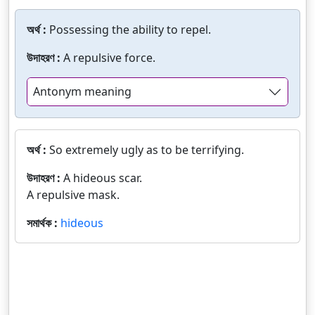
অর্থ :
Possessing the ability to repel.
উদাহরণ :
A repulsive force.
Antonym meaning
অর্থ :
So extremely ugly as to be terrifying.
উদাহরণ :
A hideous scar.
A repulsive mask.
সমার্থক :
hideous