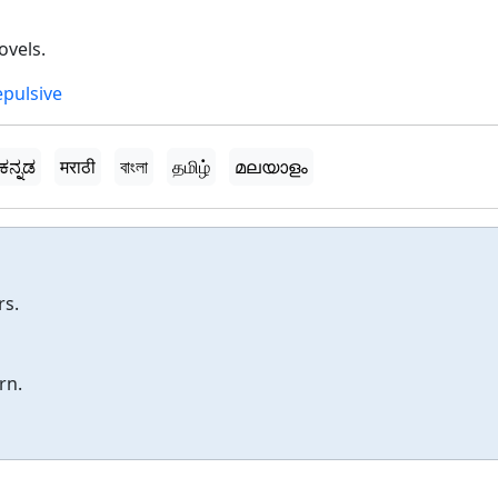
ovels.
epulsive
ಕನ್ನಡ
मराठी
বাংলা
தமிழ்
മലയാളം
rs.
rn.