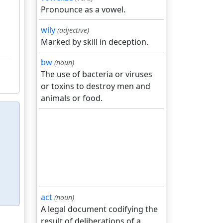
Pronounce as a vowel.
wily
(adjective)
Marked by skill in deception.
bw
(noun)
The use of bacteria or viruses
or toxins to destroy men and
animals or food.
act
(noun)
A legal document codifying the
result of deliberations of a