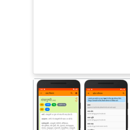
पिछला