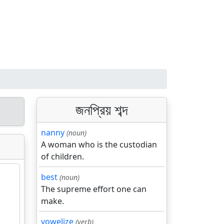
জনপ্রিয় শব্দ
nanny
(noun)
A woman who is the custodian
of children.
best
(noun)
The supreme effort one can
make.
vowelize
(verb)