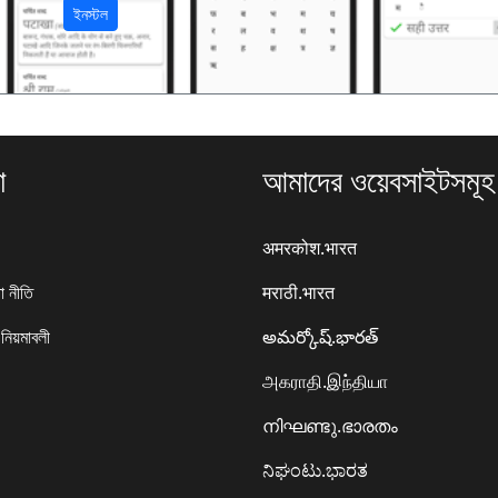
ইনস্টল
া
আমাদের ওয়েবসাইটসমূহ
अमरकोश.भारत
া নীতি
मराठी.भारत
 নিয়মাবলী
అమర్కోష్.భారత్
அகராதி.இந்தியா
നിഘണ്ടു.ഭാരതം
ನಿಘಂಟು.ಭಾರತ