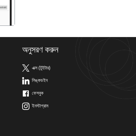
অনুসরণ করুন
এক্স (টুইটার)
লিঙ্কডইন
ফেসবুক
ইনস্টাগ্রাম