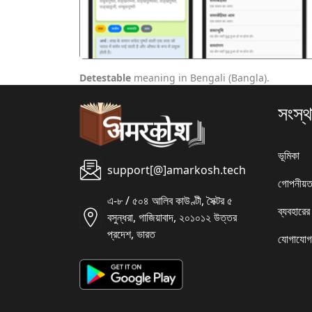
Detestable
meaning in Bengali (Bangla).
সংস্থ
ভূমিকা
support[@]amarkosh.tech
গোপনীয়ত
এ-৮ / ৫০৪ আলিব কাউণ্টী, সৈক্টর ৫
ব্যবহারের
বসুন্ধরা, গাজিয়াবাদ, ২০১০১২ উত্তর
প্রদেশ, ভারত
যোগাযোগ