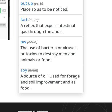
put up
(verb)
Place so as to be noticed.
गला
fart
(noun)
A reflex that expels intestinal
gas through the anus.
bw
(noun)
The use of bacteria or viruses
or toxins to destroy men and
animals or food.
soy
(noun)
A source of oil. Used for forage
and soil improvement and as
food.