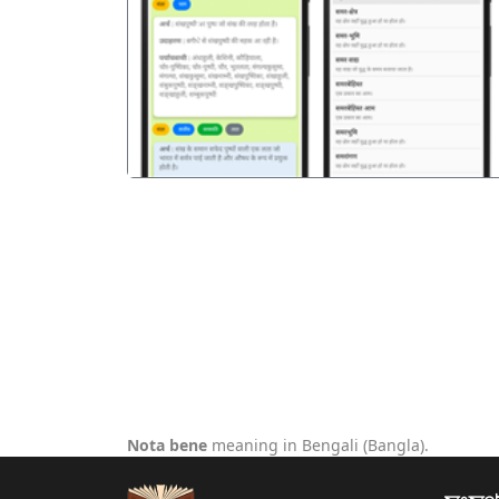
पिछला
Nota bene
meaning in Bengali (Bangla).