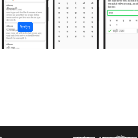
अ
ইনস্টল