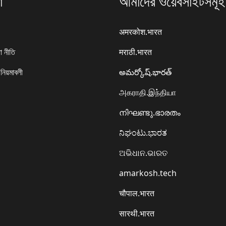
া
আমাদের ওয়েবসাইটসমূহ
अमरकोश.भारत
া নীতি
मराठी.भारत
 নিয়মাবলী
అమర్కోష్.భారత్
அகராதி.இந்தியா
നിഘണ്ടു.ഭാരതം
ನಿಘಂಟು.ಭಾರತ
ଅଭିଧାନ.ଭାରତ
amarkosh.tech
चौपाल.भारत
सारथी.भारत