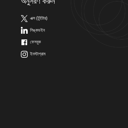
অনুসরণ করুন
এক্স (টুইটার)
লিঙ্কডইন
ফেসবুক
ইনস্টাগ্রাম