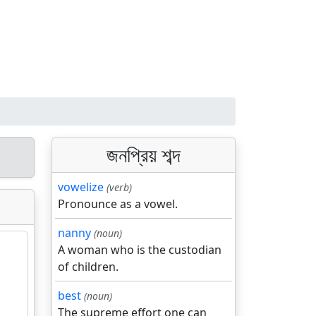
জনপ্রিয় শব্দ
vowelize
(verb)
Pronounce as a vowel.
nanny
(noun)
A woman who is the custodian
of children.
best
(noun)
The supreme effort one can