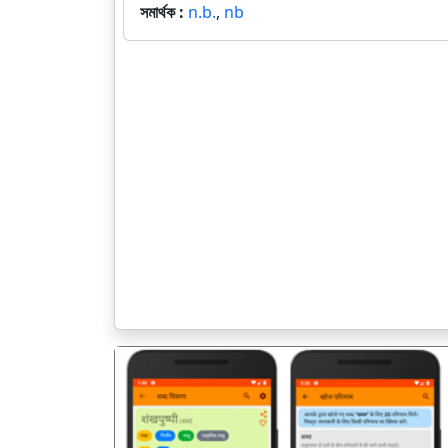
সমার্থক :
n.b.
,
nb