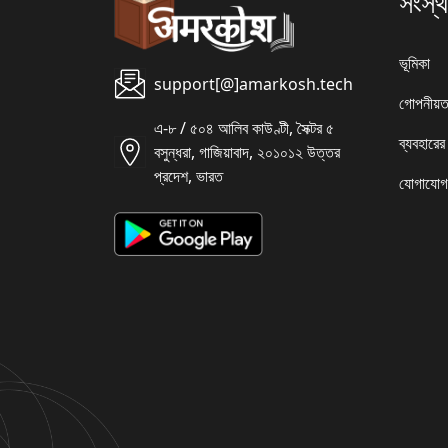
সংস্থ
ভূমিকা
support[@]amarkosh.tech
গোপনীয়ত
এ-৮ / ৫০৪ আলিব কাউণ্টী, সৈক্টর ৫
ব্যবহারের
বসুন্ধরা, গাজিয়াবাদ, ২০১০১২ উত্তর
প্রদেশ, ভারত
যোগাযোগ