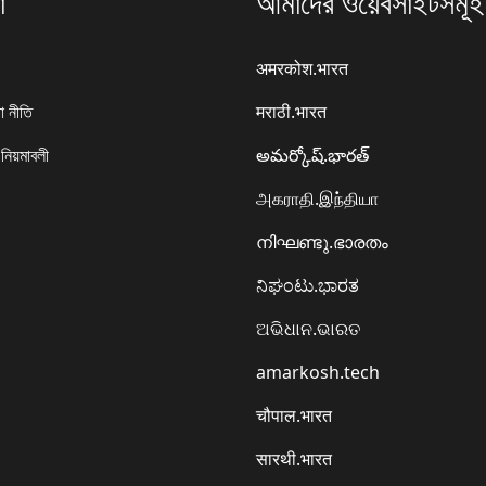
া
আমাদের ওয়েবসাইটসমূহ
अमरकोश.भारत
া নীতি
मराठी.भारत
 নিয়মাবলী
అమర్కోష్.భారత్
அகராதி.இந்தியா
നിഘണ്ടു.ഭാരതം
ನಿಘಂಟು.ಭಾರತ
ଅଭିଧାନ.ଭାରତ
amarkosh.tech
चौपाल.भारत
सारथी.भारत