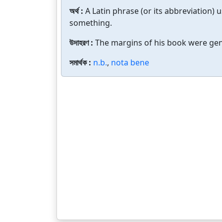
অর্থ :
A Latin phrase (or its abbreviation) 
something.
উদাহরণ :
The margins of his book were gen
সমার্থক :
n.b.
,
nota bene