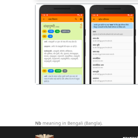
पिछला
Nb
meaning in Bengali (Bangla).