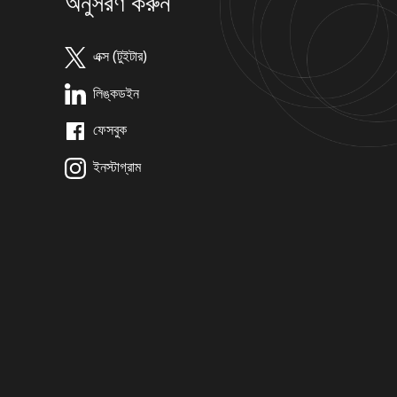
অনুসরণ করুন
এক্স (টুইটার)
লিঙ্কডইন
ফেসবুক
ইনস্টাগ্রাম