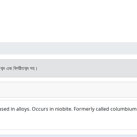
 শব্দ এবং বিপরীতশব্দ সহ।
used in alloys. Occurs in niobite. Formerly called columbium