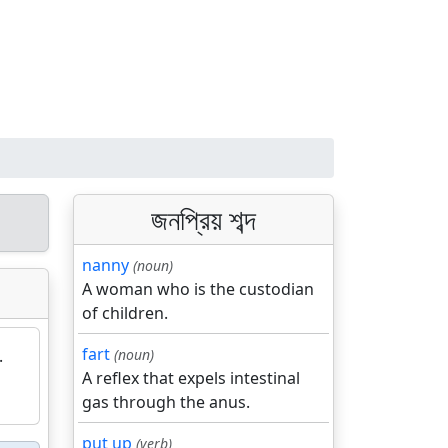
জনপ্রিয় শব্দ
nanny
(noun)
A woman who is the custodian
of children.
fart
.
(noun)
A reflex that expels intestinal
gas through the anus.
put up
(verb)