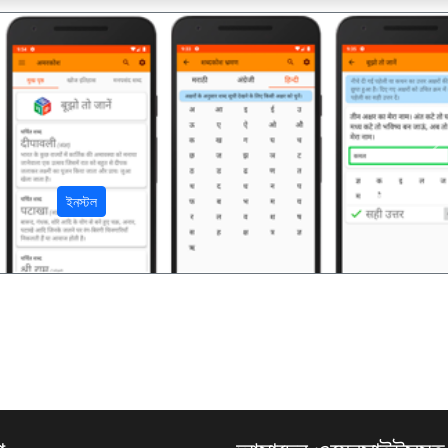
अ
ইনস্টল