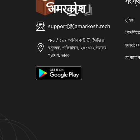
সংস্থ
ভূমিকা
support[@]amarkosh.tech
গোপনীয়ত
এ-৮ / ৫০৪ আলিব কাউণ্টী, সৈক্টর ৫
ব্যবহারের
বসুন্ধরা, গাজিয়াবাদ, ২০১০১২ উত্তর
প্রদেশ, ভারত
যোগাযোগ