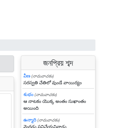
জনপ্রিয় শব্দ
వీణ
(నామవాచకం)
సరస్వతి చేతిలో వుండే వాయిద్యం
శుభం
(నామవాచకం)
ఆ నాటకం యొక్క అంతం సుఖాంతం
అయింది
ఉన్మాది
(నామవాచకం)
మెదడు పనిచేయనివాడు