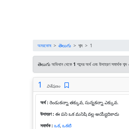
অমরকোষ
తెలుగు
শব্দ
1
తెలుగు অভিধান থেকে
1
শব্দের অর্থ এবং উদাহরণ সমার্থক শব্
1
విశేషణం
অর্থ :
రెండుకన్నా తక్కువ, సున్నకన్నా ఎక్కువ.
উদাহরণ :
ఈ పని ఒక మనిషి వల్ల అయ్యేదికాదు
সমার্থক :
ఒక
,
ఒకటి