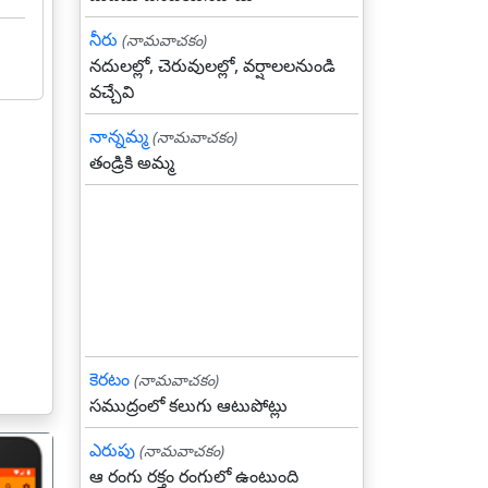
నీరు
(నామవాచకం)
నదులల్లో, చెరువులల్లో, వర్షాలలనుండి
వచ్చేవి
నాన్నమ్మ
(నామవాచకం)
తండ్రికి అమ్మ
కెరటం
(నామవాచకం)
సముద్రంలో కలుగు ఆటుపోట్లు
ఎరుపు
(నామవాచకం)
ఆ రంగు రక్తం రంగులో ఉంటుంది