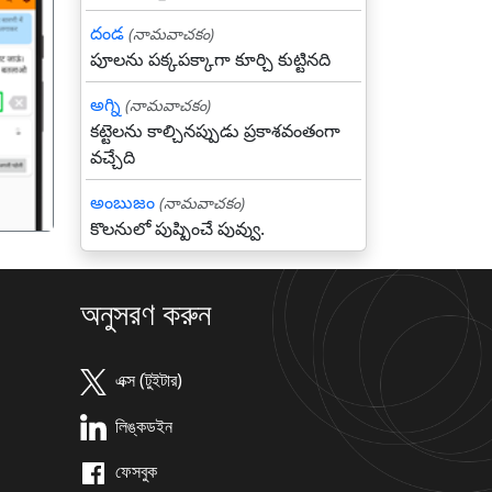
దండ
(నామవాచకం)
పూలను పక్కపక్కాగా కూర్చి కుట్టినది
गला
అగ్ని
(నామవాచకం)
కట్టెలను కాల్చినప్పుడు ప్రకాశవంతంగా
వచ్చేది
అంబుజం
(నామవాచకం)
కొలనులో పుష్పించే పువ్వు.
অনুসরণ করুন
এক্স (টুইটার)
লিঙ্কডইন
ফেসবুক