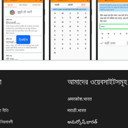
अ
ইনস্টল
া
আমাদের ওয়েবসাইটসমূহ
अमरकोश.भारत
া নীতি
मराठी.भारत
 নিয়মাবলী
అమర్కోష్.భారత్