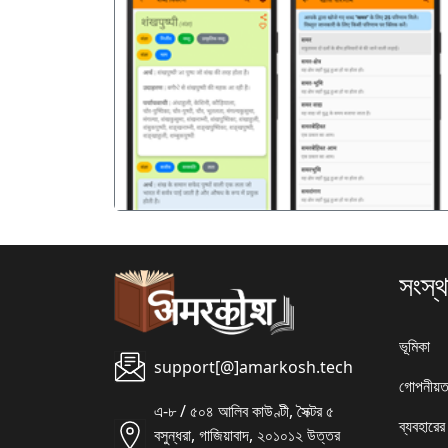
पिछला
সংস্থ
ভূমিকা
support[@]amarkosh.tech
গোপনীয়ত
এ-৮ / ৫০৪ আলিব কাউণ্টী, সৈক্টর ৫
ব্যবহারের
বসুন্ধরা, গাজিয়াবাদ, ২০১০১২ উত্তর