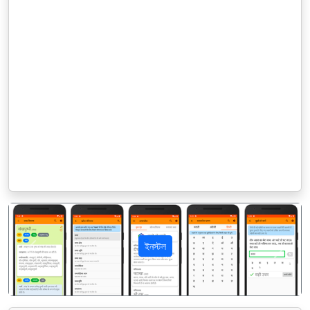
ইনস্টল
पिछला
अगला