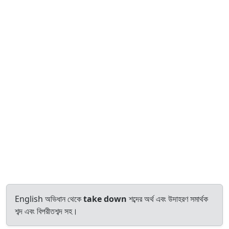
English অভিধান থেকে
take down
শব্দের অর্থ এবং উদাহরণ সমার্থক
শব্দ এবং বিপরীতশব্দ সহ।