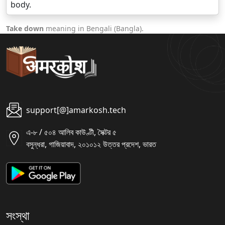
body.
Take down
meaning in Bengali (Bangla).
support[@]amarkosh.tech
এ-৮ / ৫০৪ আলিব কাউণ্টী, সৈক্টর ৫
বসুন্ধরা, গাজিয়াবাদ, ২০১০১২ উত্তর প্রদেশ, ভারত
সংস্থা