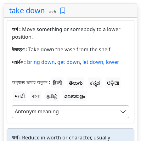
take down
verb
অর্থ :
Move something or somebody to a lower
position.
উদাহরণ :
Take down the vase from the shelf.
সমার্থক :
bring down
,
get down
,
let down
,
lower
অন্যান্য ভাষায় অনুবাদ :
हिन्दी
తెలుగు
ಕನ್ನಡ
ଓଡ଼ିଆ
मराठी
বাংলা
தமிழ்
മലയാളം
Antonym meaning
অর্থ :
Reduce in worth or character, usually