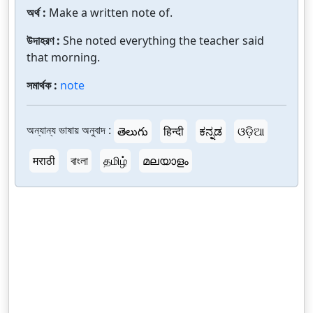
অর্থ :
Make a written note of.
উদাহরণ :
She noted everything the teacher said
that morning.
সমার্থক :
note
অন্যান্য ভাষায় অনুবাদ :
తెలుగు
हिन्दी
ಕನ್ನಡ
ଓଡ଼ିଆ
मराठी
বাংলা
தமிழ்
മലയാളം