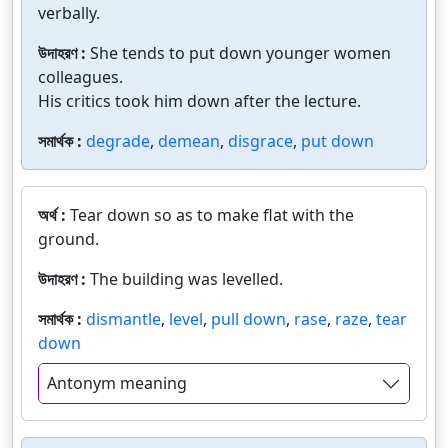
verbally.
উদাহরণ :
She tends to put down younger women
colleagues.
His critics took him down after the lecture.
সমার্থক :
degrade
,
demean
,
disgrace
,
put down
অর্থ :
Tear down so as to make flat with the
ground.
উদাহরণ :
The building was levelled.
সমার্থক :
dismantle
,
level
,
pull down
,
rase
,
raze
,
tear
down
Antonym meaning