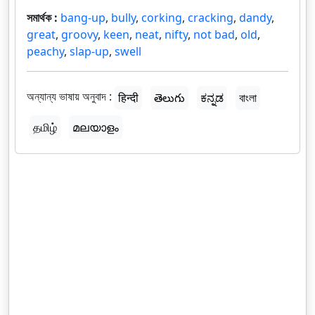
সমার্থক :
bang-up
,
bully
,
corking
,
cracking
,
dandy
,
great
,
groovy
,
keen
,
neat
,
nifty
,
not bad
,
old
,
peachy
,
slap-up
,
swell
অন্যান্য ভাষায় অনুবাদ :
हिन्दी
తెలుగు
ಕನ್ನಡ
বাংলা
தமிழ்
മലയാളം