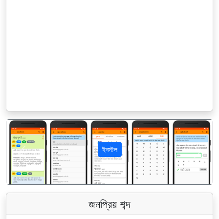
ইনস্টল
पिछला
अगला
জনপ্রিয় শব্দ