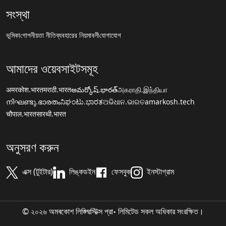
সংস্থা
ভূমিকা
গোপনীয়তা নীতি
ব্যবহারের নিয়মাবলী
যোগাযোগ
আমাদের ওয়েবসাইটসমূহ
अमरकोश.भारत
मराठी.भारत
అమర్కోష్.భారత్
அகராதி.இந்தியா
നിഘണ്ടു.ഭാരതം
ನಿಘಂಟು.ಭಾರತ
ଅଭିଧାନ.ଭାରତ
amarkosh.tech
चौपाल.भारत
सारथी.भारत
অনুসরণ করুন
এক্স (টুইটার)
লিঙ্কডইন
ফেসবুক
ইনস্টাগ্রাম
© ২০২৬ অমৰকোশ লিঙ্গ্ৱিস্টিক্স প্রা॰ লিমিটেড সকল অধিকার সংরক্ষিত।