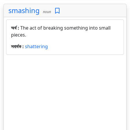
smashing
noun
অর্থ :
The act of breaking something into small
pieces.
সমার্থক :
shattering