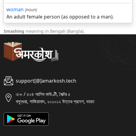
woman
(noun)
An adult female person (as opposed to a man).
Smashing
meaning in Bengali (Bangla).
support[@]amarkosh.tech
এ-৮ / ৫০৪ আলিব কাউণ্টী, সৈক্টর ৫
বসুন্ধরা, গাজিয়াবাদ, ২০১০১২ উত্তর প্রদেশ, ভারত