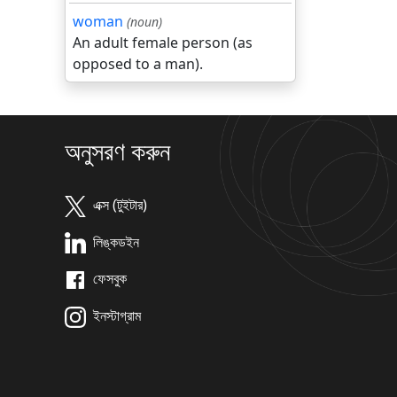
woman
(noun)
An adult female person (as
opposed to a man).
অনুসরণ করুন
এক্স (টুইটার)
লিঙ্কডইন
ফেসবুক
ইনস্টাগ্রাম