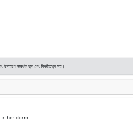
এবং উদাহরণ সমার্থক শব্দ এবং বিপরীতশব্দ সহ।
 in her dorm.