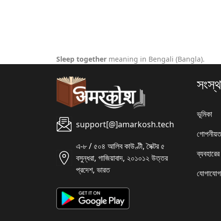
Sleep together
meaning in Bengali (Bangla).
সংস্থ
ভূমিকা
support[@]amarkosh.tech
গোপনীয়ত
এ-৮ / ৫০৪ আলিব কাউণ্টী, সৈক্টর ৫
ব্যবহারের
বসুন্ধরা, গাজিয়াবাদ, ২০১০১২ উত্তর
প্রদেশ, ভারত
যোগাযোগ