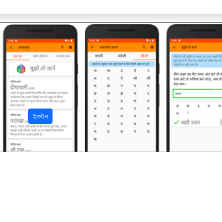
अ
ইনস্টল