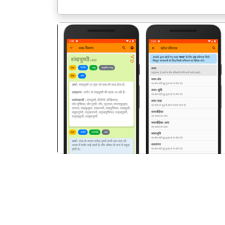
पिछला