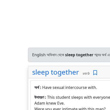
English অভিধান থেকে
sleep together
শব্দের অর্থ 
sleep together
verb
অর্থ :
Have sexual intercourse with.
উদাহরণ :
This student sleeps with everyone
Adam knew Eve.
Were you ever intimate with this man?.