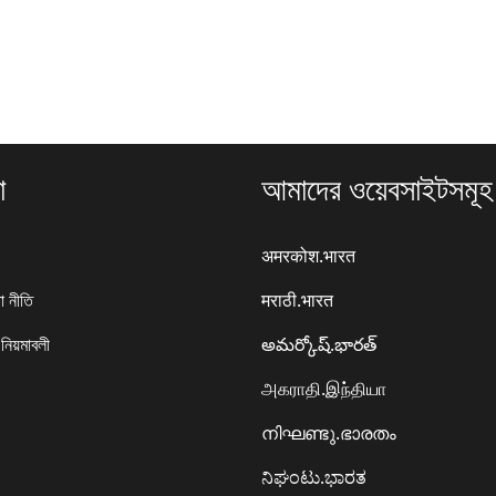
া
আমাদের ওয়েবসাইটসমূহ
अमरकोश.भारत
া নীতি
मराठी.भारत
 নিয়মাবলী
అమర్కోష్.భారత్
அகராதி.இந்தியா
നിഘണ്ടു.ഭാരതം
ನಿಘಂಟು.ಭಾರತ