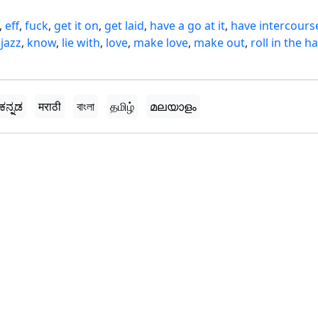
,
eff
,
fuck
,
get it on
,
get laid
,
have a go at it
,
have intercours
,
jazz
,
know
,
lie with
,
love
,
make love
,
make out
,
roll in the h
ಕನ್ನಡ
मराठी
বাংলা
தமிழ்
മലയാളം