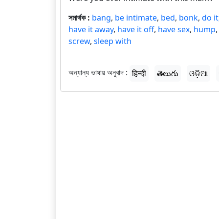
সমার্থক :
bang
,
be intimate
,
bed
,
bonk
,
do it
have it away
,
have it off
,
have sex
,
hump
screw
,
sleep with
অন্যান্য ভাষায় অনুবাদ :
हिन्दी
తెలుగు
ଓଡ଼ିଆ