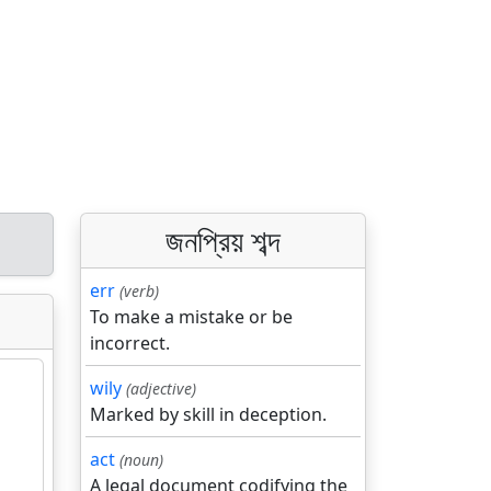
জনপ্রিয় শব্দ
err
(verb)
To make a mistake or be
incorrect.
wily
(adjective)
Marked by skill in deception.
act
(noun)
A legal document codifying the