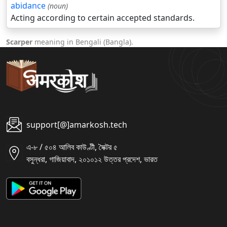
abidance
(noun)
Acting according to certain accepted standards.
Scarper
meaning in Bengali (Bangla).
support[@]amarkosh.tech
এ-৮ / ৫০৪ আলিব কাউণ্টী, সৈক্টর ৫
বসুন্ধরা, গাজিয়াবাদ, ২০১০১২ উত্তর প্রদেশ, ভারত