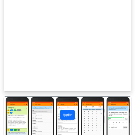
ইনস্টল
पिछला
अगला