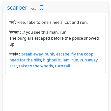
scarper
verb
অর্থ :
Flee. Take to one's heels. Cut and run.
উদাহরণ :
If you see this man, run!.
The burglars escaped before the police showed
up.
সমার্থক :
break away
,
bunk
,
escape
,
fly the coop
,
head for the hills
,
hightail it
,
lam
,
run
,
run away
,
scat
,
take to the woods
,
turn tail