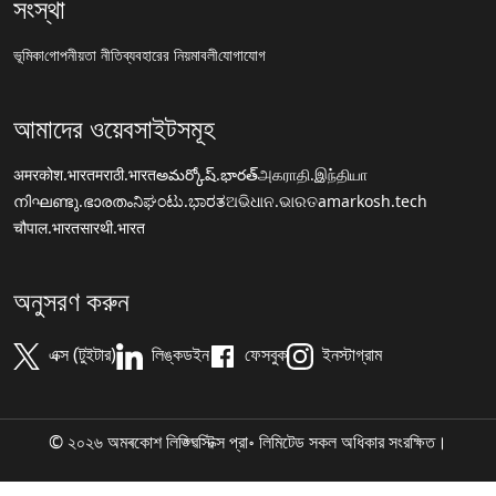
সংস্থা
ভূমিকা
গোপনীয়তা নীতি
ব্যবহারের নিয়মাবলী
যোগাযোগ
আমাদের ওয়েবসাইটসমূহ
अमरकोश.भारत
मराठी.भारत
అమర్కోష్.భారత్
அகராதி.இந்தியா
നിഘണ്ടു.ഭാരതം
ನಿಘಂಟು.ಭಾರತ
ଅଭିଧାନ.ଭାରତ
amarkosh.tech
चौपाल.भारत
सारथी.भारत
অনুসরণ করুন
এক্স (টুইটার)
লিঙ্কডইন
ফেসবুক
ইনস্টাগ্রাম
© ২০২৬ অমৰকোশ লিঙ্গ্ৱিস্টিক্স প্রা॰ লিমিটেড সকল অধিকার সংরক্ষিত।