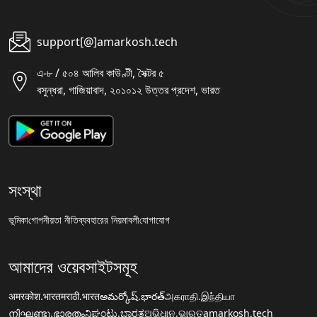
support[@]amarkosh.tech
এ-৮ / ৫০৪ আলিব কাউণ্টী, সৈক্টর ৫
বসুন্ধরা, গাজিয়াবাদ, ২০১০১২ উত্তর প্রদেশ, ভারত
সংস্থা
ভূমিকা
গোপনীয়তা নীতি
ব্যবহারের নিয়মাবলী
যোগাযোগ
আমাদের ওয়েবসাইটসমূহ
अमरकोश.भारत
मराठी.भारत
అమర్కోష్.భారత్
அகராதி.இந்தியா
നിഘണ്ടു.ഭാരതം
ನಿಘಂಟು.ಭಾರತ
ଅଭିଧାନ.ଭାରତ
amarkosh.tech