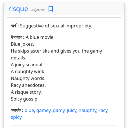
risque
adjective
অর্থ :
Suggestive of sexual impropriety.
উদাহরণ :
A blue movie.
Blue jokes.
He skips asterisks and gives you the gamy
details.
A juicy scandal.
A naughty wink.
Naughty words.
Racy anecdotes.
A risque story.
Spicy gossip.
সমার্থক :
blue
,
gamey
,
gamy
,
juicy
,
naughty
,
racy
,
spicy