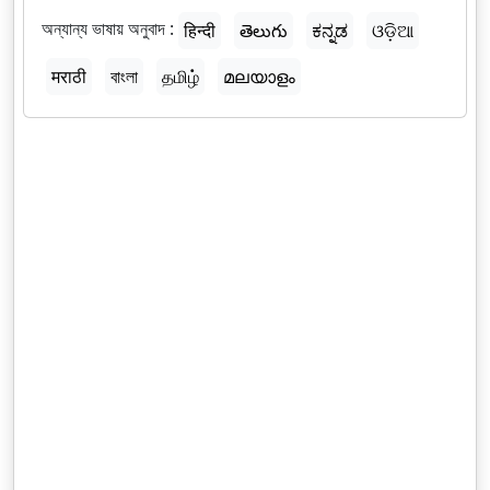
অন্যান্য ভাষায় অনুবাদ :
हिन्दी
తెలుగు
ಕನ್ನಡ
ଓଡ଼ିଆ
मराठी
বাংলা
தமிழ்
മലയാളം