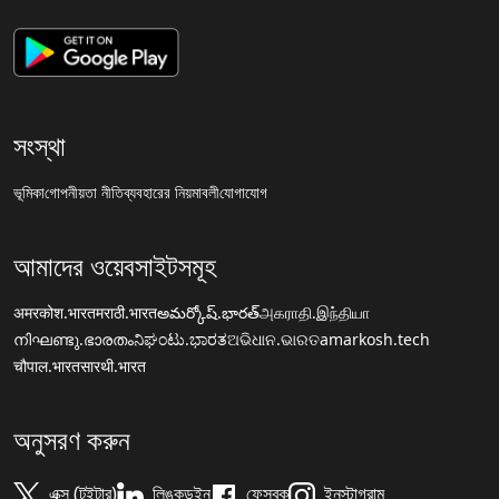
সংস্থা
ভূমিকা
গোপনীয়তা নীতি
ব্যবহারের নিয়মাবলী
যোগাযোগ
আমাদের ওয়েবসাইটসমূহ
अमरकोश.भारत
मराठी.भारत
అమర్కోష్.భారత్
அகராதி.இந்தியா
നിഘണ്ടു.ഭാരതം
ನಿಘಂಟು.ಭಾರತ
ଅଭିଧାନ.ଭାରତ
amarkosh.tech
चौपाल.भारत
सारथी.भारत
অনুসরণ করুন
এক্স (টুইটার)
লিঙ্কডইন
ফেসবুক
ইনস্টাগ্রাম