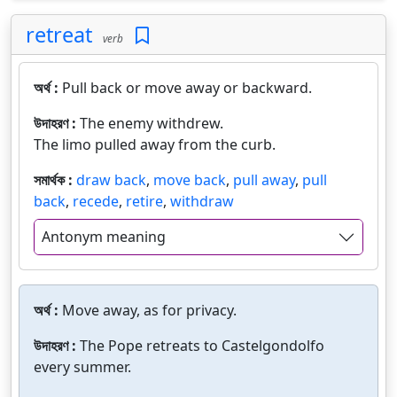
retreat
verb
অর্থ :
Pull back or move away or backward.
উদাহরণ :
The enemy withdrew.
The limo pulled away from the curb.
সমার্থক :
draw back
,
move back
,
pull away
,
pull
back
,
recede
,
retire
,
withdraw
Antonym meaning
অর্থ :
Move away, as for privacy.
উদাহরণ :
The Pope retreats to Castelgondolfo
every summer.