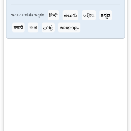
অন্যান্য ভাষায় অনুবাদ :
हिन्दी
తెలుగు
ଓଡ଼ିଆ
ಕನ್ನಡ
मराठी
বাংলা
தமிழ்
മലയാളം