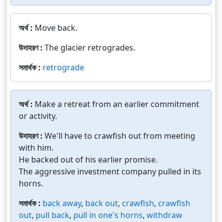
অর্থ :
Move back.
উদাহরণ :
The glacier retrogrades.
সমার্থক :
retrograde
অর্থ :
Make a retreat from an earlier commitment
or activity.
উদাহরণ :
We'll have to crawfish out from meeting
with him.
He backed out of his earlier promise.
The aggressive investment company pulled in its
horns.
সমার্থক :
back away
,
back out
,
crawfish
,
crawfish
out
,
pull back
,
pull in one's horns
,
withdraw