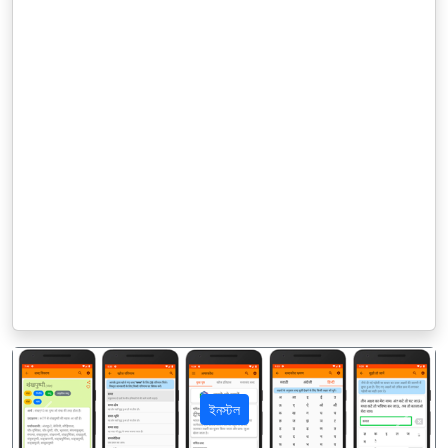
ইনস্টল
पिछला
अगला