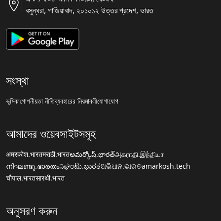
বসুন্ধরা, গাজিয়াবাদ, ২০১০১২ উত্তর প্রদেশ, ভারত
সংস্থা
ভূমিকা
গোপনীয়তা নীতি
ব্যবহারের নিয়মাবলী
যোগাযোগ
আমাদের ওয়েবসাইটসমূহ
अमरकोश.भारत
मराठी.भारत
అమర్కోష్.భారత్
அகராதி.இந்தியா
നിഘണ്ടു.ഭാരതം
ನಿಘಂಟು.ಭಾರತ
ଅଭିଧାନ.ଭାରତ
amarkosh.tech
चौपाल.भारत
सारथी.भारत
অনুসরণ করুন