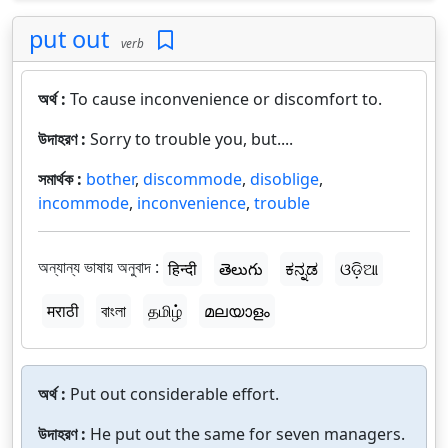
put out
verb
অর্থ :
To cause inconvenience or discomfort to.
উদাহরণ :
Sorry to trouble you, but....
সমার্থক :
bother
,
discommode
,
disoblige
,
incommode
,
inconvenience
,
trouble
অন্যান্য ভাষায় অনুবাদ :
हिन्दी
తెలుగు
ಕನ್ನಡ
ଓଡ଼ିଆ
मराठी
বাংলা
தமிழ்
മലയാളം
অর্থ :
Put out considerable effort.
উদাহরণ :
He put out the same for seven managers.