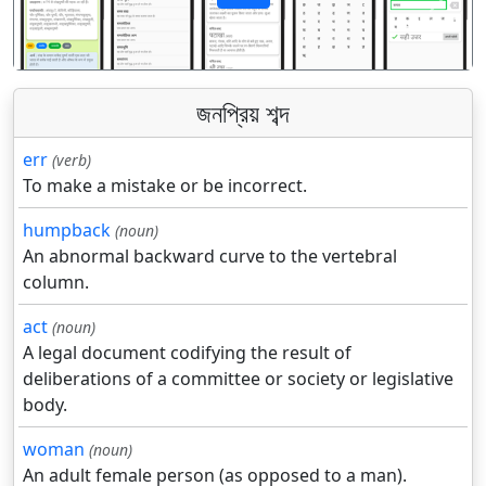
पिछला
अगला
জনপ্রিয় শব্দ
err
(verb)
To make a mistake or be incorrect.
humpback
(noun)
An abnormal backward curve to the vertebral
column.
act
(noun)
A legal document codifying the result of
deliberations of a committee or society or legislative
body.
woman
(noun)
An adult female person (as opposed to a man).