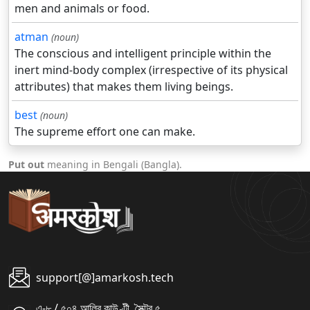
men and animals or food.
atman
(noun)
The conscious and intelligent principle within the
inert mind-body complex (irrespective of its physical
attributes) that makes them living beings.
best
(noun)
The supreme effort one can make.
Put out
meaning in Bengali (Bangla).
support[@]amarkosh.tech
এ-৮ / ৫০৪ আলিব কাউণ্টী, সৈক্টর ৫