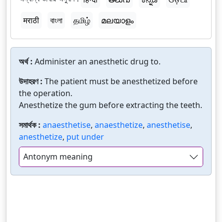
मराठी
বাংলা
தமிழ்
മലയാളം
অর্থ :
Administer an anesthetic drug to.
উদাহরণ :
The patient must be anesthetized before
the operation.
Anesthetize the gum before extracting the teeth.
সমার্থক :
anaesthetise
,
anaesthetize
,
anesthetise
,
anesthetize
,
put under
Antonym meaning