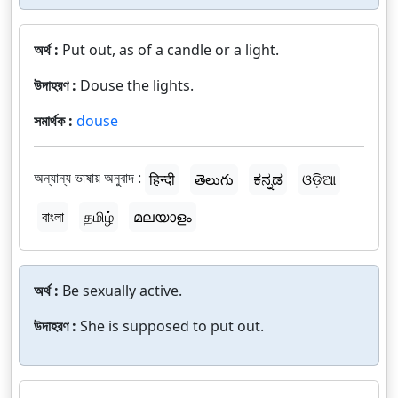
অর্থ :
Put out, as of a candle or a light.
উদাহরণ :
Douse the lights.
সমার্থক :
douse
অন্যান্য ভাষায় অনুবাদ :
हिन्दी
తెలుగు
ಕನ್ನಡ
ଓଡ଼ିଆ
বাংলা
தமிழ்
മലയാളം
অর্থ :
Be sexually active.
উদাহরণ :
She is supposed to put out.