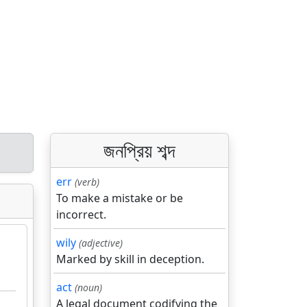
জনপ্রিয় শব্দ
err
(verb)
To make a mistake or be
incorrect.
wily
(adjective)
Marked by skill in deception.
act
(noun)
A legal document codifying the