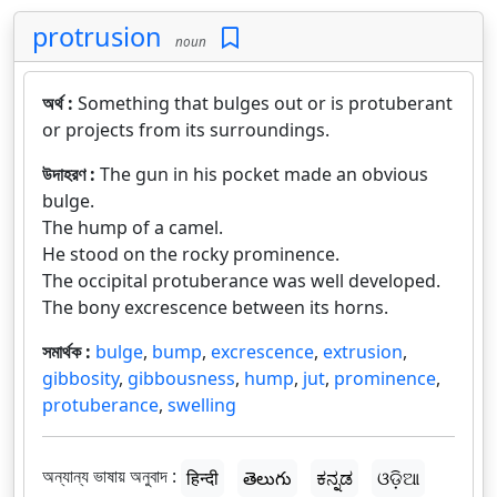
protrusion
noun
অর্থ :
Something that bulges out or is protuberant
or projects from its surroundings.
উদাহরণ :
The gun in his pocket made an obvious
bulge.
The hump of a camel.
He stood on the rocky prominence.
The occipital protuberance was well developed.
The bony excrescence between its horns.
সমার্থক :
bulge
,
bump
,
excrescence
,
extrusion
,
gibbosity
,
gibbousness
,
hump
,
jut
,
prominence
,
protuberance
,
swelling
অন্যান্য ভাষায় অনুবাদ :
हिन्दी
తెలుగు
ಕನ್ನಡ
ଓଡ଼ିଆ