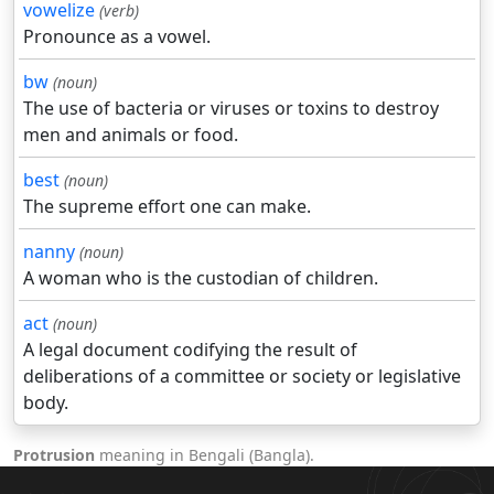
vowelize
(verb)
Pronounce as a vowel.
bw
(noun)
The use of bacteria or viruses or toxins to destroy
men and animals or food.
best
(noun)
The supreme effort one can make.
nanny
(noun)
A woman who is the custodian of children.
act
(noun)
A legal document codifying the result of
deliberations of a committee or society or legislative
body.
Protrusion
meaning in Bengali (Bangla).