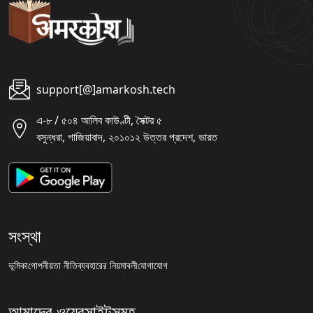
support[@]amarkosh.tech
এ-৮ / ৫০৪ আলিব কাউণ্টী, সৈক্টর ৫
বসুন্ধরা, গাজিয়াবাদ, ২০১০১২ উত্তর প্রদেশ, ভারত
সংস্থা
ভূমিকা
গোপনীয়তা নীতি
ব্যবহারের নিয়মাবলী
যোগাযোগ
আমাদের ওয়েবসাইটসমূহ