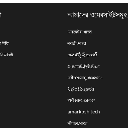
া
আমাদের ওয়েবসাইটসমূহ
अमरकोश.भारत
া নীতি
मराठी.भारत
 নিয়মাবলী
అమర్కోష్.భారత్
அகராதி.இந்தியா
നിഘണ്ടു.ഭാരതം
ನಿಘಂಟು.ಭಾರತ
ଅଭିଧାନ.ଭାରତ
amarkosh.tech
चौपाल.भारत