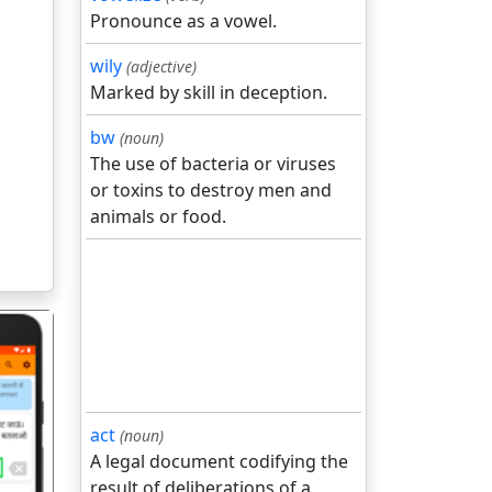
Pronounce as a vowel.
wily
(adjective)
Marked by skill in deception.
bw
(noun)
The use of bacteria or viruses
or toxins to destroy men and
animals or food.
act
(noun)
A legal document codifying the
गला
result of deliberations of a