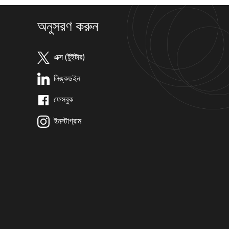
অনুসরণ করুন
এক্স (টুইটার)
লিঙ্কডইন
ফেসবুক
ইনস্টাগ্রাম