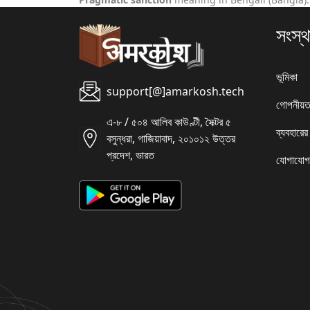
সংস্থ
ভূমিকা
support[@]amarkosh.tech
গোপনীয়ত
এ-৮ / ৫০৪ আলিব কাউণ্টী, সৈক্টর ৫
ব্যবহারের
বসুন্ধরা, গাজিয়াবাদ, ২০১০১২ উত্তর
প্রদেশ, ভারত
যোগাযোগ