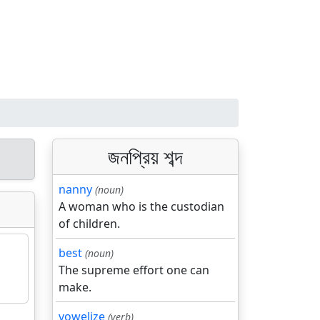
জনপ্রিয় শব্দ
nanny
(noun)
A woman who is the custodian
of children.
best
(noun)
The supreme effort one can
make.
vowelize
(verb)