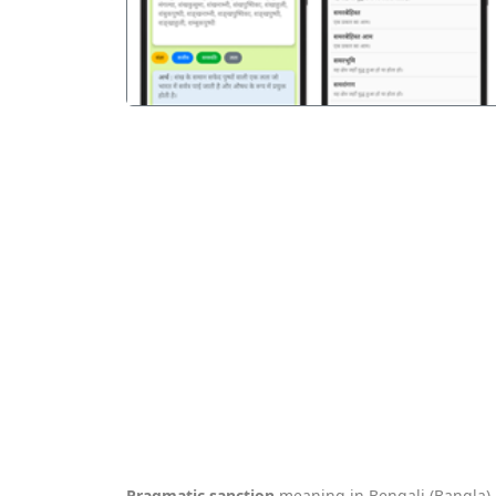
Pragmatic sanction
meaning in Bengali (Bangla).