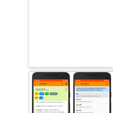
पिछला