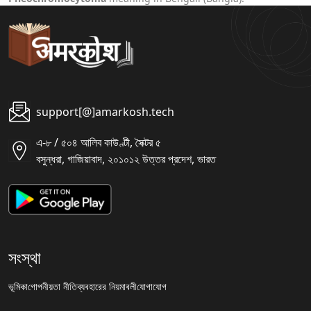
support[@]amarkosh.tech
এ-৮ / ৫০৪ আলিব কাউণ্টী, সৈক্টর ৫
বসুন্ধরা, গাজিয়াবাদ, ২০১০১২ উত্তর প্রদেশ, ভারত
সংস্থা
ভূমিকা
গোপনীয়তা নীতি
ব্যবহারের নিয়মাবলী
যোগাযোগ