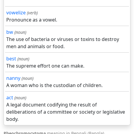
vowelize
(verb)
Pronounce as a vowel.
bw
(noun)
The use of bacteria or viruses or toxins to destroy
men and animals or food.
best
(noun)
The supreme effort one can make.
nanny
(noun)
A woman who is the custodian of children.
act
(noun)
A legal document codifying the result of
deliberations of a committee or society or legislative
body.
Pheochromocytoma
meaning in Bengali (Bangla).