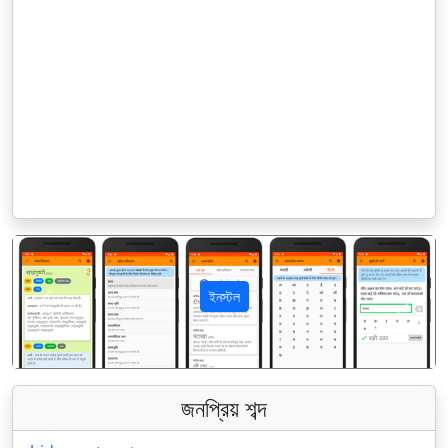
ইনস্টল
पिछला
अगला
জনপ্রিয় শব্দ