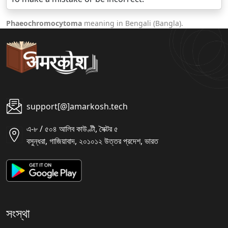
Phaeochromocytoma
meaning in Bengali (Bangla).
support[@]amarkosh.tech
এ-৮ / ৫০৪ আলিব কাউণ্টী, সৈক্টর ৫
বসুন্ধরা, গাজিয়াবাদ, ২০১০১২ উত্তর প্রদেশ, ভারত
সংস্থা