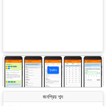
ইনস্টল
पिछला
अगला
জনপ্রিয় শব্দ