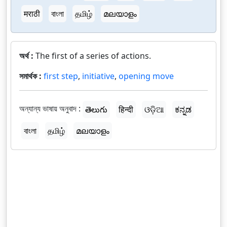
मराठी
বাংলা
தமிழ்
മലയാളം
অর্থ :
The first of a series of actions.
সমার্থক :
first step
,
initiative
,
opening move
অন্যান্য ভাষায় অনুবাদ :
తెలుగు
हिन्दी
ଓଡ଼ିଆ
ಕನ್ನಡ
বাংলা
தமிழ்
മലയാളം