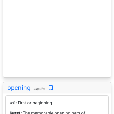
opening
adjective
অর্থ :
First or beginning.
উদাহরণ :
The memorable opening bars of