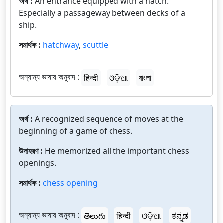
অর্থ :
An entrance equipped with a hatch.
Especially a passageway between decks of a
ship.
সমার্থক :
hatchway
,
scuttle
অন্যান্য ভাষায় অনুবাদ :
हिन्दी
ଓଡ଼ିଆ
বাংলা
অর্থ :
A recognized sequence of moves at the
beginning of a game of chess.
উদাহরণ :
He memorized all the important chess
openings.
সমার্থক :
chess opening
অন্যান্য ভাষায় অনুবাদ :
తెలుగు
हिन्दी
ଓଡ଼ିଆ
ಕನ್ನಡ