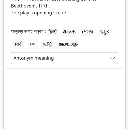
Beethoven's Fifth.
The play's opening scene.
অন্যান্য ভাষায় অনুবাদ :
हिन्दी
తెలుగు
ଓଡ଼ିଆ
ಕನ್ನಡ
मराठी
বাংলা
தமிழ்
മലയാളം
Antonym meaning