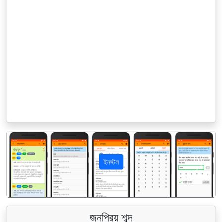
ইনস্টল
पिछला
अगला
জনপ্রিয় শব্দ