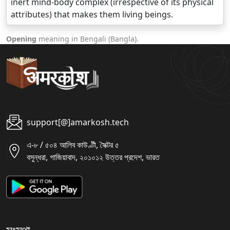
inert mind-body complex (irrespective of its physical
attributes) that makes them living beings.
Opening
meaning in Bengali (Bangla).
support[@]amarkosh.tech
এ-৮ / ৫০৪ আলিব কাউণ্টী, সৈক্টর ৫
বসুন্ধরা, গাজিয়াবাদ, ২০১০১২ উত্তর প্রদেশ, ভারত
সংস্থা