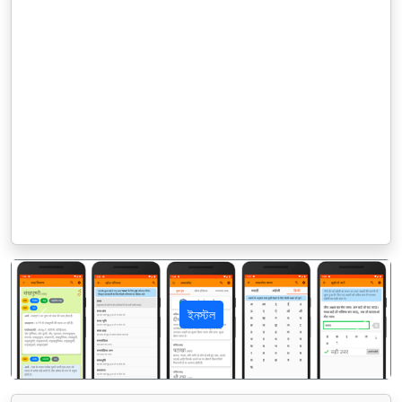
ইনস্টল
पिछला
अगला