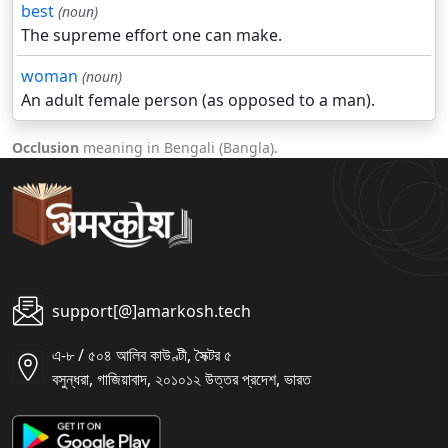
best
(noun)
The supreme effort one can make.
woman
(noun)
An adult female person (as opposed to a man).
Occlusion
meaning in Bengali (Bangla).
support[@]amarkosh.tech
এ-৮ / ৫০৪ আলিব কাউণ্টী, সৈক্টর ৫
বসুন্ধরা, গাজিয়াবাদ, ২০১০১২ উত্তর প্রদেশ, ভারত