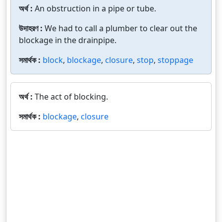
অর্থ :
An obstruction in a pipe or tube.
উদাহরণ :
We had to call a plumber to clear out the
blockage in the drainpipe.
সমার্থক :
block
,
blockage
,
closure
,
stop
,
stoppage
অর্থ :
The act of blocking.
সমার্থক :
blockage
,
closure