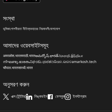
সংস্থা
ভূমিকা
গোপনীয়তা নীতি
ব্যবহারের নিয়মাবলী
যোগাযোগ
আমাদের ওয়েবসাইটসমূহ
अमरकोश.भारत
मराठी.भारत
అమర్కోష్.భారత్
அகராதி.இந்தியா
നിഘണ്ടു.ഭാരതം
ನಿಘಂಟು.ಭಾರತ
ଅଭିଧାନ.ଭାରତ
amarkosh.tech
चौपाल.भारत
सारथी.भारत
অনুসরণ করুন
এক্স (টুইটার)
লিঙ্কডইন
ফেসবুক
ইনস্টাগ্রাম