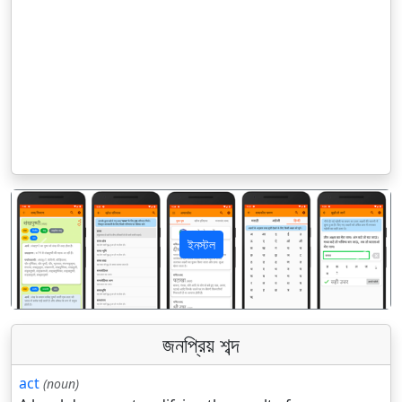
ইনস্টল
पिछला
अगला
জনপ্রিয় শব্দ
act
(noun)