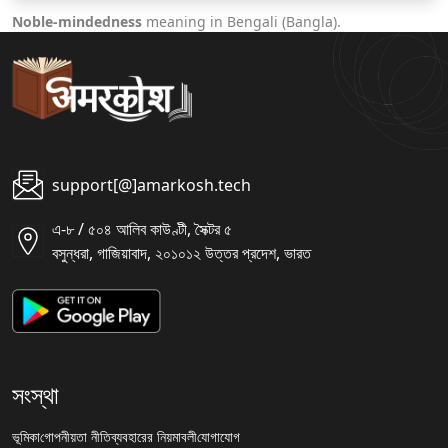
Noble-mindedness
meaning in Bengali (Bangla).
support[@]amarkosh.tech
এ-৮ / ৫০৪ আলিব কাউণ্টী, সৈক্টর ৫
বসুন্ধরা, গাজিয়াবাদ, ২০১০১২ উত্তর প্রদেশ, ভারত
সংস্থা
ভূমিকা
গোপনীয়তা নীতি
ব্যবহারের নিয়মাবলী
যোগাযোগ