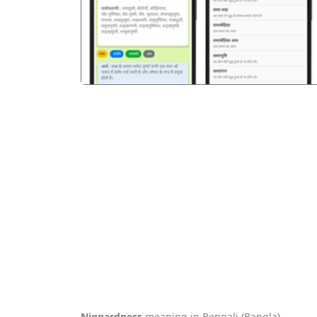
Niggardness
meaning in Bengali (Bangla).