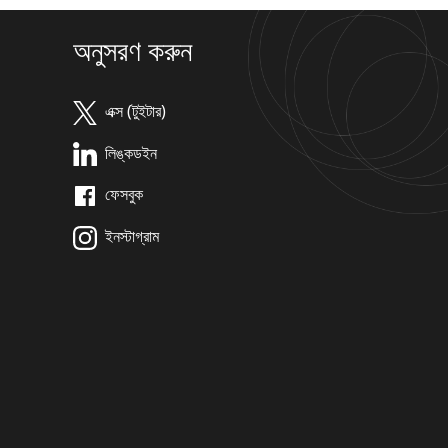
অনুসরণ করুন
এক্স (টুইটার)
লিঙ্কডইন
ফেসবুক
ইনস্টাগ্রাম