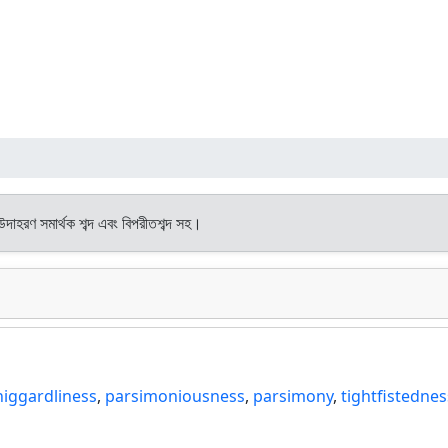
 উদাহরণ সমার্থক শব্দ এবং বিপরীতশব্দ সহ।
niggardliness
,
parsimoniousness
,
parsimony
,
tightfistednes