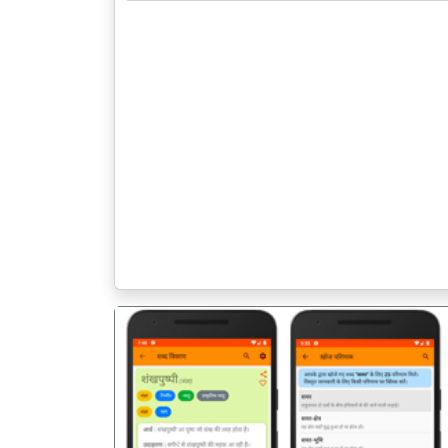
पिछला