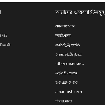
া
আমাদের ওয়েবসাইটসমূহ
अमरकोश.भारत
া নীতি
मराठी.भारत
 নিয়মাবলী
అమర్కోష్.భారత్
அகராதி.இந்தியா
നിഘണ്ടു.ഭാരതം
ನಿಘಂಟು.ಭಾರತ
ଅଭିଧାନ.ଭାରତ
amarkosh.tech
चौपाल.भारत