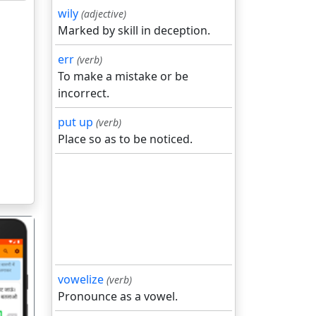
wily
(adjective)
Marked by skill in deception.
err
(verb)
To make a mistake or be
incorrect.
put up
(verb)
Place so as to be noticed.
vowelize
(verb)
Pronounce as a vowel.
गला