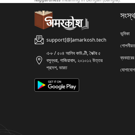
সংস্থ
ভূমিকা
support[@]amarkosh.tech
গোপনীয়ত
এ-৮ / ৫০৪ আলিব কাউণ্টী, সৈক্টর ৫
ব্যবহারের
বসুন্ধরা, গাজিয়াবাদ, ২০১০১২ উত্তর
প্রদেশ, ভারত
যোগাযোগ