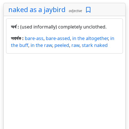
naked as a jaybird
adjective
অর্থ :
(used informally) completely unclothed.
সমার্থক :
bare-ass
,
bare-assed
,
in the altogether
,
in
the buff
,
in the raw
,
peeled
,
raw
,
stark naked