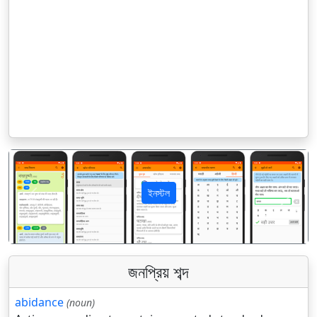
ইনস্টল
पिछला
अगला
জনপ্রিয় শব্দ
abidance
(noun)