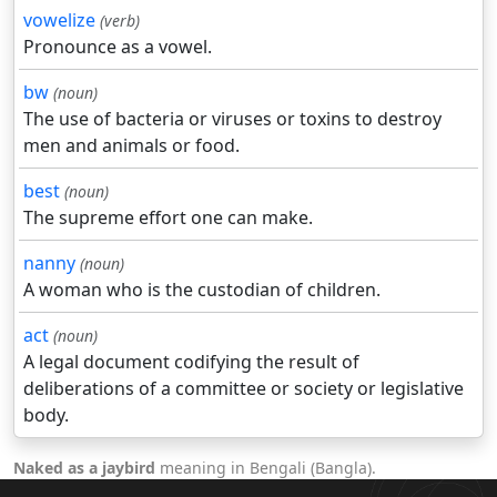
vowelize
(verb)
Pronounce as a vowel.
bw
(noun)
The use of bacteria or viruses or toxins to destroy
men and animals or food.
best
(noun)
The supreme effort one can make.
nanny
(noun)
A woman who is the custodian of children.
act
(noun)
A legal document codifying the result of
deliberations of a committee or society or legislative
body.
Naked as a jaybird
meaning in Bengali (Bangla).