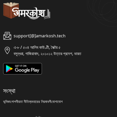
support[@]amarkosh.tech
এ-৮ / ৫০৪ আলিব কাউণ্টী, সৈক্টর ৫
বসুন্ধরা, গাজিয়াবাদ, ২০১০১২ উত্তর প্রদেশ, ভারত
সংস্থা
ভূমিকা
গোপনীয়তা নীতি
ব্যবহারের নিয়মাবলী
যোগাযোগ