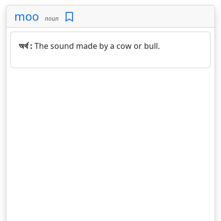
moo
noun
অর্থ :
The sound made by a cow or bull.