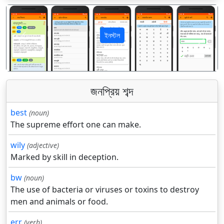
ইনস্টল
पिछला
अगला
জনপ্রিয় শব্দ
best
(noun)
The supreme effort one can make.
wily
(adjective)
Marked by skill in deception.
bw
(noun)
The use of bacteria or viruses or toxins to destroy
men and animals or food.
err
(verb)