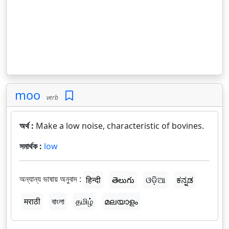
moo
verb
অর্থ :
Make a low noise, characteristic of bovines.
সমার্থক :
low
অন্যান্য ভাষায় অনুবাদ :
हिन्दी
తెలుగు
ଓଡ଼ିଆ
ಕನ್ನಡ
मराठी
বাংলা
தமிழ்
മലയാളം