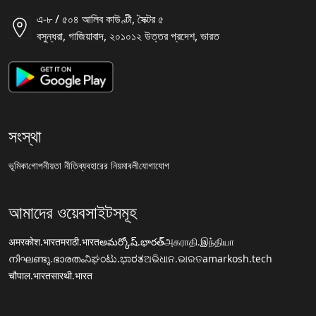
এ-৮ / ৫০৪ আলিব কাউণ্টী, সৈক্টর ৫
বসুন্ধরা, গাজিয়াবাদ, ২০১০১২ উত্তর প্রদেশ, ভারত
সংস্থা
ভূমিকা
গোপনীয়তা নীতি
ব্যবহারের নিয়মাবলী
যোগাযোগ
আমাদের ওয়েবসাইটসমূহ
अमरकोश.भारत
मराठी.भारत
అమర్కోష్.భారత్
அகராதி.இந்தியா
നിഘണ്ടു.ഭാരതം
ನಿಘಂಟು.ಭಾರತ
ଅଭିଧାନ.ଭାରତ
amarkosh.tech
चौपाल.भारत
सारथी.भारत