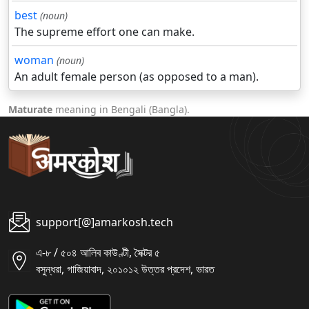
best
(noun)
The supreme effort one can make.
woman
(noun)
An adult female person (as opposed to a man).
Maturate
meaning in Bengali (Bangla).
support[@]amarkosh.tech
এ-৮ / ৫০৪ আলিব কাউণ্টী, সৈক্টর ৫
বসুন্ধরা, গাজিয়াবাদ, ২০১০১২ উত্তর প্রদেশ, ভারত