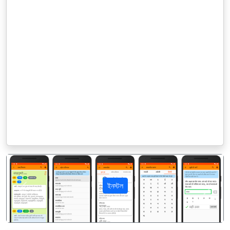
ইনস্টল
पिछला
अगला