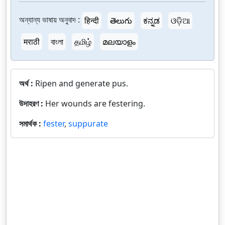
অন্যান্য ভাষায় অনুবাদ :
हिन्दी
తెలుగు
ಕನ್ನಡ
ଓଡ଼ିଆ
मराठी
বাংলা
தமிழ்
മലയാളം
অর্থ :
Ripen and generate pus.
উদাহরণ :
Her wounds are festering.
সমার্থক :
fester
,
suppurate