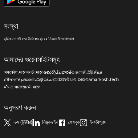
সংস্থা
ভূমিকা
গোপনীয়তা নীতি
ব্যবহারের নিয়মাবলী
যোগাযোগ
আমাদের ওয়েবসাইটসমূহ
अमरकोश.भारत
मराठी.भारत
అమర్కోష్.భారత్
அகராதி.இந்தியா
നിഘണ്ടു.ഭാരതം
ನಿಘಂಟು.ಭಾರತ
ଅଭିଧାନ.ଭାରତ
amarkosh.tech
चौपाल.भारत
सारथी.भारत
অনুসরণ করুন
এক্স (টুইটার)
লিঙ্কডইন
ফেসবুক
ইনস্টাগ্রাম