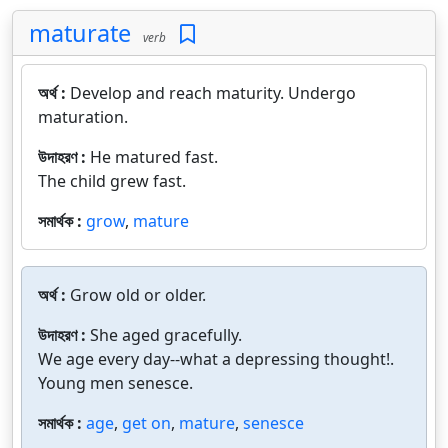
maturate
verb
অর্থ :
Develop and reach maturity. Undergo
maturation.
উদাহরণ :
He matured fast.
The child grew fast.
সমার্থক :
grow
,
mature
অর্থ :
Grow old or older.
উদাহরণ :
She aged gracefully.
We age every day--what a depressing thought!.
Young men senesce.
সমার্থক :
age
,
get on
,
mature
,
senesce