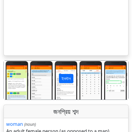
ইনস্টল
पिछला
अगला
জনপ্রিয় শব্দ
woman
(noun)
An adult female person (as opposed to a man).