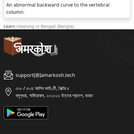
An abnormal backward curve to the vertebral
column.
Learn
meaning in Bengali (Bangla).
support[@]amarkosh.tech
এ-৮ / ৫০৪ আলিব কাউণ্টী, সৈক্টর ৫
বসুন্ধরা, গাজিয়াবাদ, ২০১০১২ উত্তর প্রদেশ, ভারত