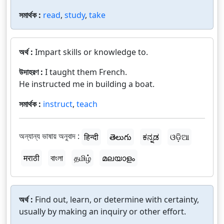
সমার্থক :
read
,
study
,
take
অর্থ :
Impart skills or knowledge to.
উদাহরণ :
I taught them French.
He instructed me in building a boat.
সমার্থক :
instruct
,
teach
অন্যান্য ভাষায় অনুবাদ :
हिन्दी
తెలుగు
ಕನ್ನಡ
ଓଡ଼ିଆ
मराठी
বাংলা
தமிழ்
മലയാളം
অর্থ :
Find out, learn, or determine with certainty,
usually by making an inquiry or other effort.