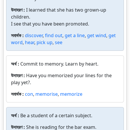
উদাহরণ :
I learned that she has two grown-up
children.
I see that you have been promoted.
সমার্থক :
discover
,
find out
,
get a line
,
get wind
,
get
word
,
hear
,
pick up
,
see
অর্থ :
Commit to memory. Learn by heart.
উদাহরণ :
Have you memorized your lines for the
play yet?.
সমার্থক :
con
,
memorise
,
memorize
অর্থ :
Be a student of a certain subject.
উদাহরণ :
She is reading for the bar exam.