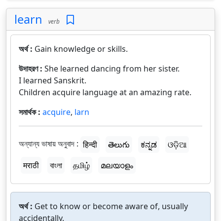
learn
verb
অর্থ :
Gain knowledge or skills.
উদাহরণ :
She learned dancing from her sister.
I learned Sanskrit.
Children acquire language at an amazing rate.
সমার্থক :
acquire
,
larn
অন্যান্য ভাষায় অনুবাদ :
हिन्दी
తెలుగు
ಕನ್ನಡ
ଓଡ଼ିଆ
मराठी
বাংলা
தமிழ்
മലയാളം
অর্থ :
Get to know or become aware of, usually
accidentally.