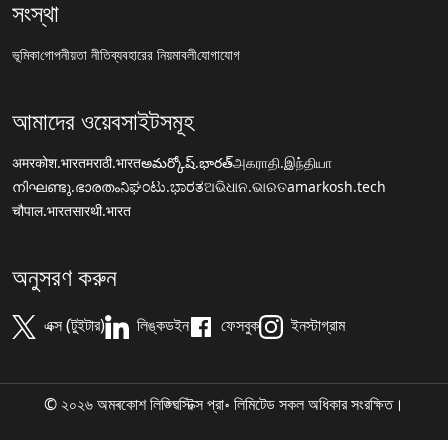
সংস্থা
ভূমিকা
গোপনীয়তা নীতি
ব্যবহারের নিয়মাবলী
যোগাযোগ
আমাদের ওয়েবসাইটসমূহ
अमरकोश.भारत
मराठी.भारत
అమర్కోష్.భారత్
அகராதி.இந்தியா
നിഘണ്ടു.ഭാരതം
ನಿಘಂಟು.ಭಾರತ
ଅଭିଧାନ.ଭାରତ
amarkosh.tech
चौपाल.भारत
सारथी.भारत
অনুসরণ করুন
এক্স (টুইটার)
লিঙ্কডইন
ফেসবুক
ইনস্টাগ্রাম
© ২০২৬ অমৰকোশ লিঙ্গ্ৱিস্টিক্স প্রা॰ লিমিটেড সকল অধিকার সংরক্ষিত।