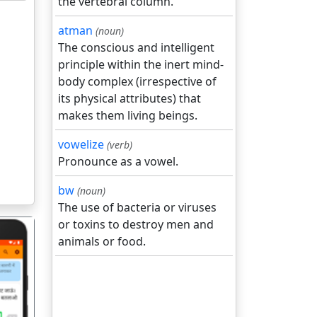
the vertebral column.
atman
(noun)
The conscious and intelligent
principle within the inert mind-
body complex (irrespective of
its physical attributes) that
makes them living beings.
vowelize
(verb)
Pronounce as a vowel.
bw
(noun)
The use of bacteria or viruses
or toxins to destroy men and
animals or food.
गला