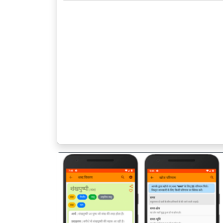
पिछला