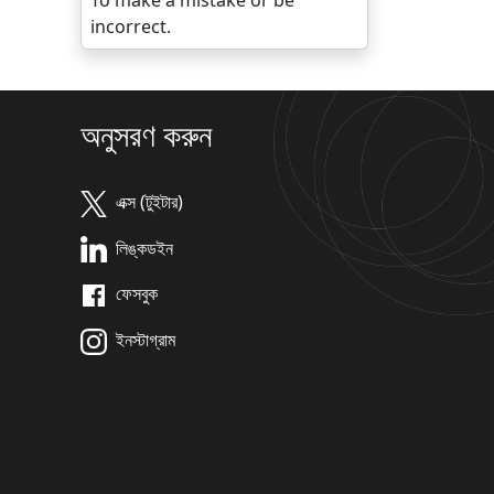
To make a mistake or be
incorrect.
অনুসরণ করুন
এক্স (টুইটার)
লিঙ্কডইন
ফেসবুক
ইনস্টাগ্রাম