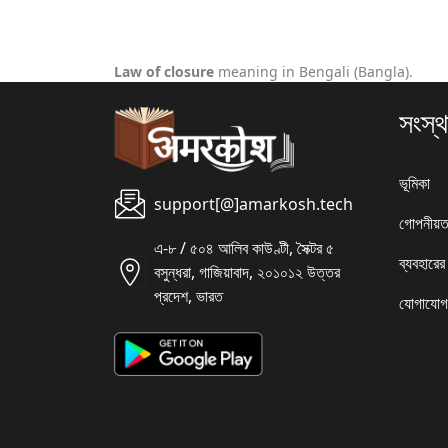
Law of closure
meaning in Bengali (Bangla).
সংস্থ
ভূমিকা
support[@]amarkosh.tech
গোপনীয়ত
এ-৮ / ৫০৪ আলিব কাউণ্টী, সৈক্টর ৫
ব্যবহারের
বসুন্ধরা, গাজিয়াবাদ, ২০১০১২ উত্তর
প্রদেশ, ভারত
যোগাযোগ