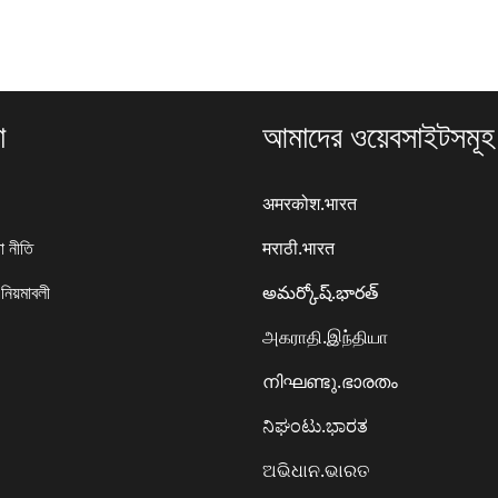
া
আমাদের ওয়েবসাইটসমূহ
अमरकोश.भारत
া নীতি
मराठी.भारत
 নিয়মাবলী
అమర్కోష్.భారత్
அகராதி.இந்தியா
നിഘണ്ടു.ഭാരതം
ನಿಘಂಟು.ಭಾರತ
ଅଭିଧାନ.ଭାରତ