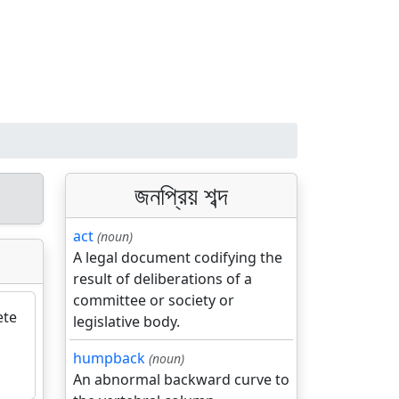
জনপ্রিয় শব্দ
act
(noun)
A legal document codifying the
result of deliberations of a
committee or society or
ete
legislative body.
humpback
(noun)
An abnormal backward curve to