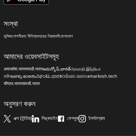
সংস্থা
ভূমিকা
গোপনীয়তা নীতি
ব্যবহারের নিয়মাবলী
যোগাযোগ
আমাদের ওয়েবসাইটসমূহ
अमरकोश.भारत
मराठी.भारत
అమర్కోష్.భారత్
அகராதி.இந்தியா
നിഘണ്ടു.ഭാരതം
ನಿಘಂಟು.ಭಾರತ
ଅଭିଧାନ.ଭାରତ
amarkosh.tech
चौपाल.भारत
सारथी.भारत
অনুসরণ করুন
এক্স (টুইটার)
লিঙ্কডইন
ফেসবুক
ইনস্টাগ্রাম