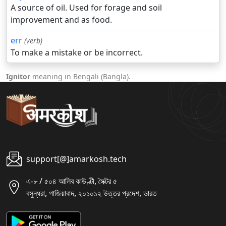
A source of oil. Used for forage and soil
improvement and as food.
err
(verb)
To make a mistake or be incorrect.
Ignitor
meaning in Bengali (Bangla).
support[@]amarkosh.tech
এ-৮ / ৫০৪ আলিব কাউণ্টী, সৈক্টর ৫
বসুন্ধরা, গাজিয়াবাদ, ২০১০১২ উত্তর প্রদেশ, ভারত