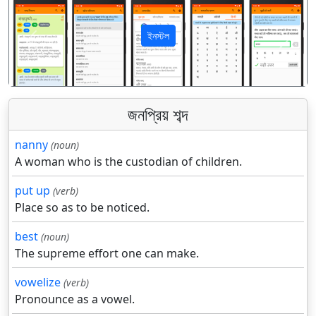
ইনস্টল
पिछला
अगला
জনপ্রিয় শব্দ
nanny
(noun)
A woman who is the custodian of children.
put up
(verb)
Place so as to be noticed.
best
(noun)
The supreme effort one can make.
vowelize
(verb)
Pronounce as a vowel.