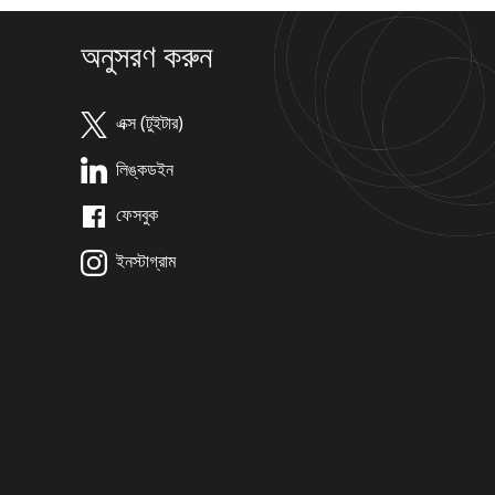
অনুসরণ করুন
এক্স (টুইটার)
লিঙ্কডইন
ফেসবুক
ইনস্টাগ্রাম