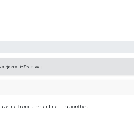
্থক শব্দ এবং বিপরীতশব্দ সহ।
 traveling from one continent to another.