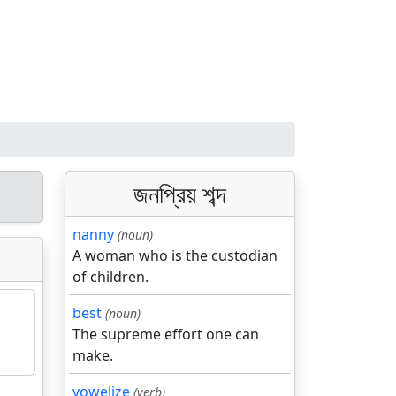
জনপ্রিয় শব্দ
nanny
(noun)
A woman who is the custodian
of children.
best
(noun)
The supreme effort one can
make.
vowelize
(verb)