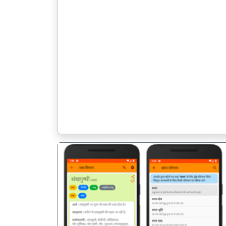
पिछला