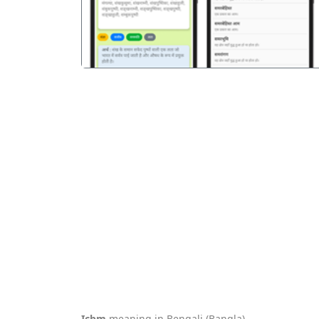
Icbm
meaning in Bengali (Bangla).