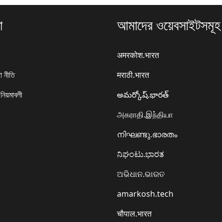
া
আমাদের ওয়েবসাইটসমূহ
अमरकोश.भारत
া নীতি
मराठी.भारत
 নিয়মাবলী
అమర్కోష్.భారత్
அகராதி.இந்தியா
നിഘണ്ടു.ഭാരതം
ನಿಘಂಟು.ಭಾರತ
ଅଭିଧାନ.ଭାରତ
amarkosh.tech
चौपाल.भारत