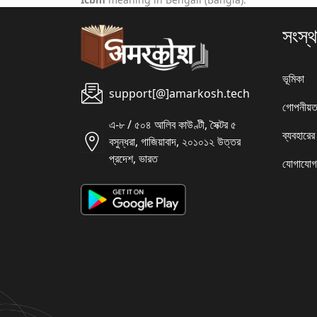
সংস্থ
ভূমিকা
support[@]amarkosh.tech
গোপনীয়ত
এ-৮ / ৫০৪ আলিব কাউণ্টী, সৈক্টর ৫
ব্যবহারের
বসুন্ধরা, গাজিয়াবাদ, ২০১০১২ উত্তর
প্রদেশ, ভারত
যোগাযোগ