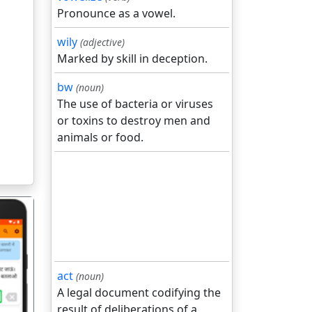
Pronounce as a vowel.
wily
(adjective)
Marked by skill in deception.
bw
(noun)
The use of bacteria or viruses
or toxins to destroy men and
animals or food.
act
(noun)
A legal document codifying the
गला
result of deliberations of a