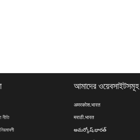
া
আমাদের ওয়েবসাইটসমূহ
अमरकोश.भारत
া নীতি
मराठी.भारत
 নিয়মাবলী
అమర్కోష్.భారత్