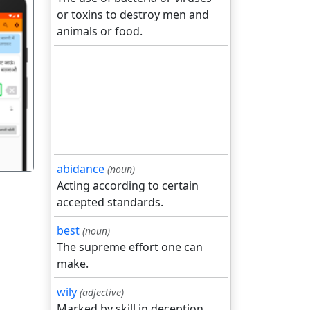
or toxins to destroy men and
animals or food.
गला
abidance
(noun)
Acting according to certain
accepted standards.
best
(noun)
The supreme effort one can
make.
wily
(adjective)
Marked by skill in deception.