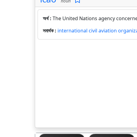
noun
অর্থ :
The United Nations agency concerned 
সমার্থক :
international civil aviation organiz