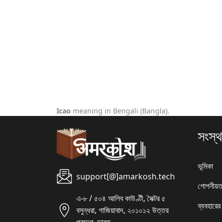
Icao
meaning in Bengali (Bangla).
সংস্থ
ভূমিকা
support[@]amarkosh.tech
গোপনীয়ত
এ-৮ / ৫০৪ আলিব কাউণ্টী, সৈক্টর ৫
ব্যবহারের
বসুন্ধরা, গাজিয়াবাদ, ২০১০১২ উত্তর
প্রদেশ, ভারত