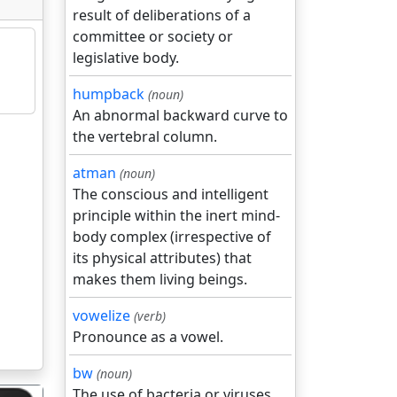
result of deliberations of a
committee or society or
legislative body.
humpback
(noun)
An abnormal backward curve to
the vertebral column.
atman
(noun)
The conscious and intelligent
principle within the inert mind-
body complex (irrespective of
its physical attributes) that
makes them living beings.
vowelize
(verb)
Pronounce as a vowel.
bw
(noun)
The use of bacteria or viruses