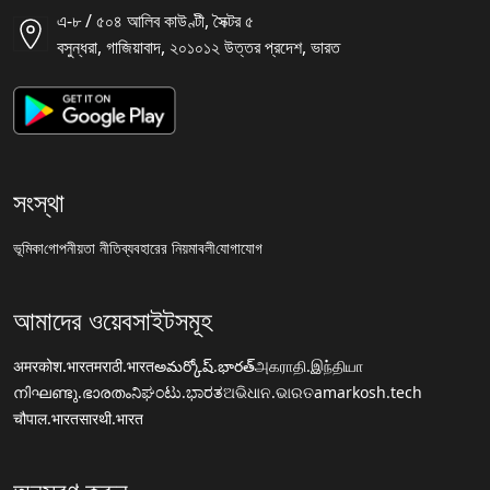
এ-৮ / ৫০৪ আলিব কাউণ্টী, সৈক্টর ৫
বসুন্ধরা, গাজিয়াবাদ, ২০১০১২ উত্তর প্রদেশ, ভারত
সংস্থা
ভূমিকা
গোপনীয়তা নীতি
ব্যবহারের নিয়মাবলী
যোগাযোগ
আমাদের ওয়েবসাইটসমূহ
अमरकोश.भारत
मराठी.भारत
అమర్కోష్.భారత్
அகராதி.இந்தியா
നിഘണ്ടു.ഭാരതം
ನಿಘಂಟು.ಭಾರತ
ଅଭିଧାନ.ଭାରତ
amarkosh.tech
चौपाल.भारत
सारथी.भारत