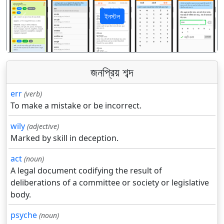
ইনস্টল
पिछला
अगला
জনপ্রিয় শব্দ
err
(verb)
To make a mistake or be incorrect.
wily
(adjective)
Marked by skill in deception.
act
(noun)
A legal document codifying the result of
deliberations of a committee or society or legislative
body.
psyche
(noun)