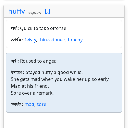
huffy
adjective
অর্থ :
Quick to take offense.
সমার্থক :
feisty
,
thin-skinned
,
touchy
অর্থ :
Roused to anger.
উদাহরণ :
Stayed huffy a good while.
She gets mad when you wake her up so early.
Mad at his friend.
Sore over a remark.
সমার্থক :
mad
,
sore