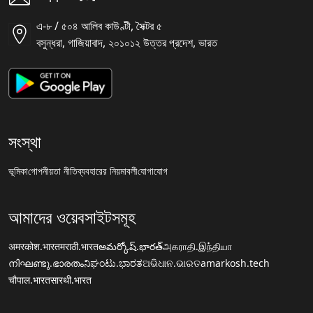
এ-৮ / ৫০৪ আলিব কাউণ্টী, সৈক্টর ৫
বসুন্ধরা, গাজিয়াবাদ, ২০১০১২ উত্তর প্রদেশ, ভারত
সংস্থা
ভূমিকা
গোপনীয়তা নীতি
ব্যবহারের নিয়মাবলী
যোগাযোগ
আমাদের ওয়েবসাইটসমূহ
अमरकोश.भारत
मराठी.भारत
అమర్కోష్.భారత్
அகராதி.இந்தியா
നിഘണ്ടു.ഭാരതം
ನಿಘಂಟು.ಭಾರತ
ଅଭିଧାନ.ଭାରତ
amarkosh.tech
चौपाल.भारत
सारथी.भारत