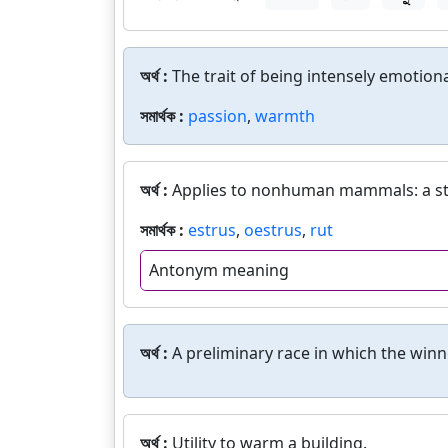
অর্থ :
The trait of being intensely emotiona
সমার্থক :
passion
,
warmth
অর্থ :
Applies to nonhuman mammals: a stat
সমার্থক :
estrus
,
oestrus
,
rut
Antonym meaning
অর্থ :
A preliminary race in which the win
অর্থ :
Utility to warm a building.