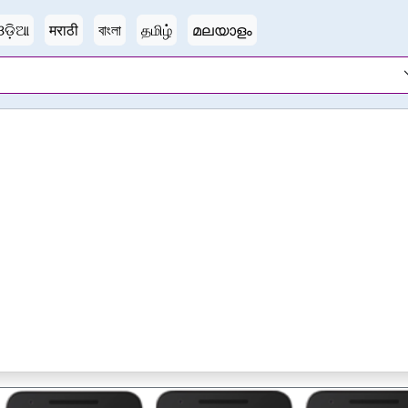
ଓଡ଼ିଆ
मराठी
বাংলা
தமிழ்
മലയാളം