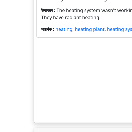
উদাহরণ :
The heating system wasn't worki
They have radiant heating.
সমার্থক :
heating
,
heating plant
,
heating sy