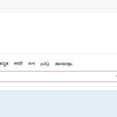
ಕನ್ನಡ
मराठी
বাংলা
தமிழ்
മലയാളം