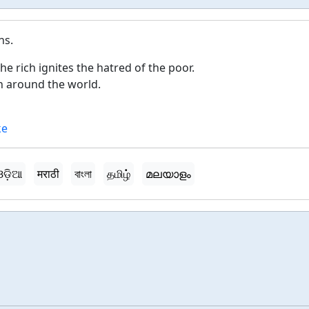
ns.
he rich ignites the hatred of the poor.
n around the world.
ke
ଓଡ଼ିଆ
मराठी
বাংলা
தமிழ்
മലയാളം