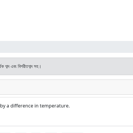
্থক শব্দ এবং বিপরীতশব্দ সহ।
 by a difference in temperature.