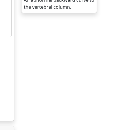
An abnormal backward curve to
the vertebral column.