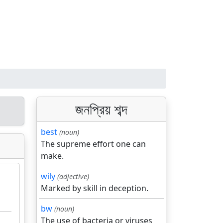
জনপ্রিয় শব্দ
best
(noun)
The supreme effort one can
make.
wily
(adjective)
Marked by skill in deception.
bw
(noun)
The use of bacteria or viruses