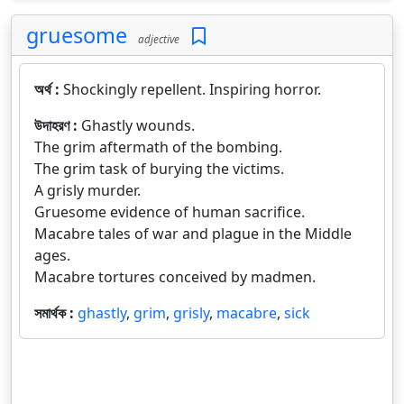
gruesome
adjective
অর্থ :
Shockingly repellent. Inspiring horror.
উদাহরণ :
Ghastly wounds.
The grim aftermath of the bombing.
The grim task of burying the victims.
A grisly murder.
Gruesome evidence of human sacrifice.
Macabre tales of war and plague in the Middle
ages.
Macabre tortures conceived by madmen.
সমার্থক :
ghastly
,
grim
,
grisly
,
macabre
,
sick