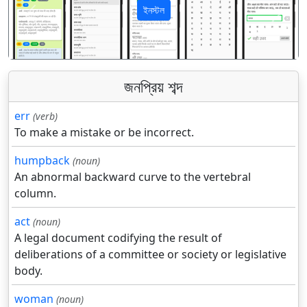
ইনস্টল
पिछला
अगला
জনপ্রিয় শব্দ
err
(verb)
To make a mistake or be incorrect.
humpback
(noun)
An abnormal backward curve to the vertebral
column.
act
(noun)
A legal document codifying the result of
deliberations of a committee or society or legislative
body.
woman
(noun)