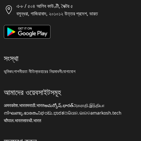
এ-৮ / ৫০৪ আলিব কাউণ্টী, সৈক্টর ৫
বসুন্ধরা, গাজিয়াবাদ, ২০১০১২ উত্তর প্রদেশ, ভারত
সংস্থা
ভূমিকা
গোপনীয়তা নীতি
ব্যবহারের নিয়মাবলী
যোগাযোগ
আমাদের ওয়েবসাইটসমূহ
अमरकोश.भारत
मराठी.भारत
అమర్కోష్.భారత్
அகராதி.இந்தியா
നിഘണ്ടു.ഭാരതം
ನಿಘಂಟು.ಭಾರತ
ଅଭିଧାନ.ଭାରତ
amarkosh.tech
चौपाल.भारत
सारथी.भारत